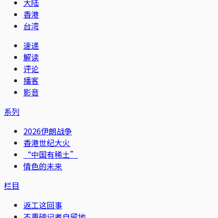
大陆
香港
台湾
速递
解读
评论
播客
影音
系列
2026伊朗战争
香港世纪大火
“中国有稀土”
情色的未来
栏目
返工这回事
不重磅记者自留地