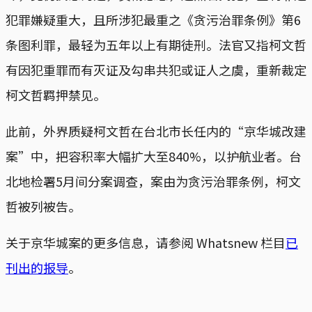
犯罪嫌疑重大，且所涉犯最重之《贪污治罪条例》第6
条图利罪，最轻为五年以上有期徒刑。法官又指柯文哲
有因犯重罪而有灭证及勾串共犯或证人之虞，重新裁定
柯文哲羁押禁见。
此前，外界质疑柯文哲在台北市长任内的“京华城改建
案”中，把容积率大幅扩大至840%，以护航业者。台
北地检署5月间分案调查，案由为贪污治罪条例，柯文
哲被列被告。
关于京华城案的更多信息，请参阅 Whatsnew 栏目
已
刊出的报导
。