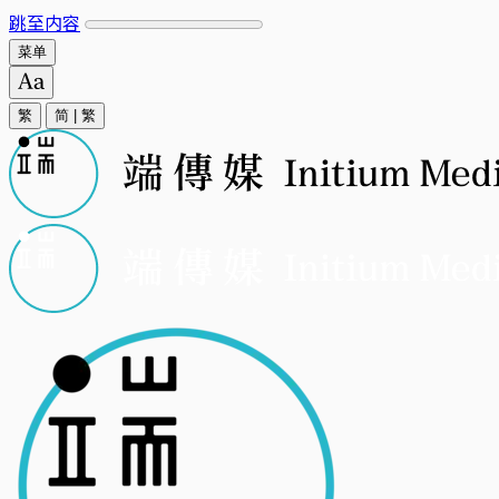
跳至内容
菜单
繁
简
|
繁