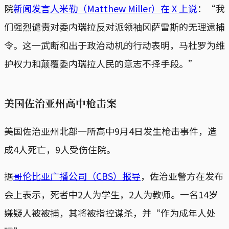
院
新闻发言人米勒（Matthew Miller）在 X 上说
：“我
们强烈谴责对委内瑞拉反对派领袖冈萨雷斯的无理逮捕
令。这一武断和出于政治动机的行动表明，马杜罗为维
护权力和颠覆委内瑞拉人民的意志不择手段。”
美国佐治亚州高中枪击案
美国佐治亚州北部一所高中9月4日发生枪击事件，造
成4人死亡，9人受伤住院。
据
哥伦比亚广播公司（CBS）报导
，佐治亚警方在发布
会上表示，死者中2人为学生，2人为教师。一名14岁
嫌疑人被被捕，其将被指控谋杀，并“作为成年人处