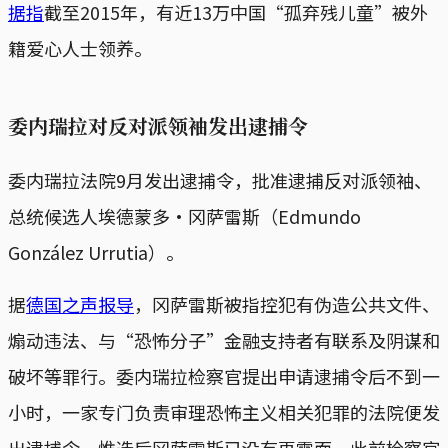
据指
截至2015年，有近13万中国“孤弃残儿童”被外
籍爱心人士领养。
委内瑞拉对反对派领袖发出逮捕令
委内瑞拉法院9月发出逮捕令，批准逮捕反对派领袖、
总统候选人埃德蒙多·冈萨雷斯（Edmundo
González Urrutia）。
据
德国之声报导
，冈萨雷斯被指控犯有伪造公共文件、
煽动违法、与“恐怖分子”金融支持者有联系及阴谋和
破坏等罪行。委内瑞拉检察官提出申请逮捕令后不到一
小时，一家专门负责审理恐怖主义相关犯罪的法院便发
出逮捕令。惟选后冈萨雷斯已没有再露面，此前检察官