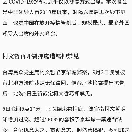
因 COVID-19疫情习近平仅以视像方式出席。本次峰会
是中非领导人自2018年以来，时隔六年后再次线下见
面，也是中国在放开疫情管制后，规模最大、最多外国
领导人出席的外交峰会。
柯文哲再开羁押庭遭羁押禁见
台湾民众党主席柯文哲陷京华城弊案，9月2日凌晨被
台北地方法院裁定无保请回，惟台北地检署提出抗告
后，北院5日重新裁定柯文哲羁押禁见。
5日晚间5点17分，北院结束羁押庭，法官指柯文哲明
知增加过高、超过560%的容积予京华城一案违背法
令，竟仍执意为之，贯彻意志，迥然若揭犯，图利罪之