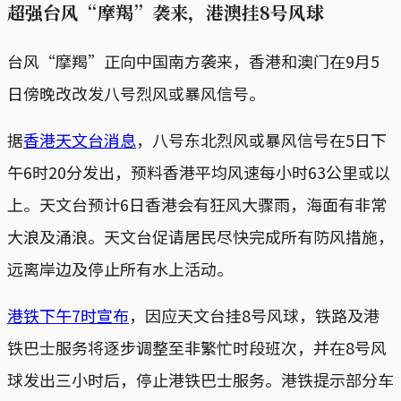
超强台风“摩羯”袭来，港澳挂8号风球
台风“摩羯”正向中国南方袭来，香港和澳门在9月5
日傍晚改改发八号烈风或暴风信号。
据
香港天文台消息
，八号东北烈风或暴风信号在5日下
午6时20分发出，预料香港平均风速每小时63公里或以
上。天文台预计6日香港会有狂风大骤雨，海面有非常
大浪及涌浪。天文台促请居民尽快完成所有防风措施，
远离岸边及停止所有水上活动。
港铁下午7时宣布
，因应天文台挂8号风球，铁路及港
铁巴士服务将逐步调整至非繁忙时段班次，并在8号风
球发出三小时后，停止港铁巴士服务。港铁提示部分车