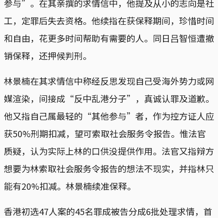
参与”。在其亲撰的求情信中，他提及从小的志向是社
工，定罪后失去资格。他续指在获保释期间，珍惜时间
和自由，花更多时间帮助有需要的人。同日吕智恒遭撤
销保释，还押候判刑。
林景楠在其求情信中称经反思发现自己受海外势力或网
媒渲染，间接成“反中乱港分子”，真诚认罪及道歉。
他又指自己属最轻的“其他参与”者，作为控方证人应
获50%刑期扣减，望可索取社会服务令报告。惟法官
质疑，认为实际上林的口供没提供作用。法官又指辩方
想要为林索取社会服务令报告的想法不现实，并指林只
能有20%扣减。林景楠续准保释。
香港初选47人案的45名罪成被告分成6批处理求情，首