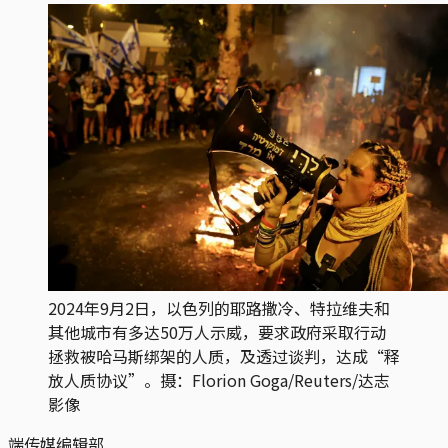
2024年9月2日，以色列的耶路撒冷、特拉维夫和
其他城市有多达50万人示威，要求政府采取行动
拯救被哈马斯绑架的人质，及透过谈判，达成“释
放人质协议”。摄：Florion Goga/Reuters/达志
影像
端传媒编辑部