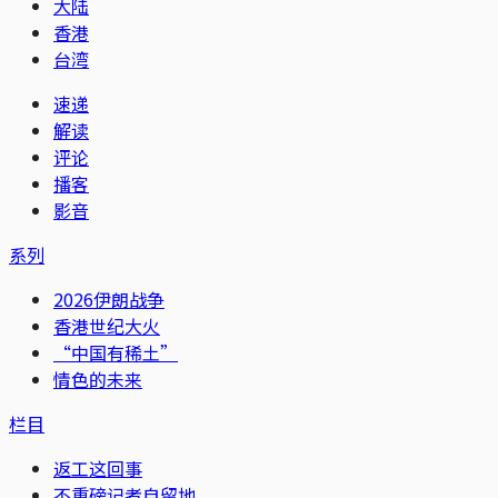
大陆
香港
台湾
速递
解读
评论
播客
影音
系列
2026伊朗战争
香港世纪大火
“中国有稀土”
情色的未来
栏目
返工这回事
不重磅记者自留地