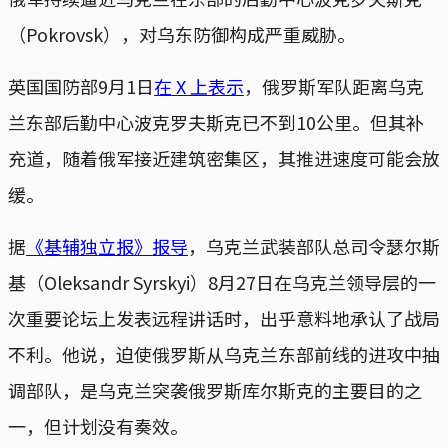
（Pokrovsk），对乌东防御构成严重威胁。
英国国防部9月1日
在 X 上表示
，俄罗斯军队距离乌克
兰东部后勤中心波克罗夫斯克已不到10公里。但其补
充道，随着俄军接近建筑密集区，其推进速度可能会放
缓。
据
《基辅独立报》报导
，乌克兰武装部队总司令瑟尔斯
基（Oleksandr Syrskyi）8月27日在乌克兰领导层的一
次重要论坛上发表远程讲话时，出乎意料地承认了战局
不利。他说，迫使俄罗斯从乌克兰东部前线的进攻中抽
调部队，是乌克兰突袭俄罗斯库尔斯克的主要目的之
一，但计划没有奏效。