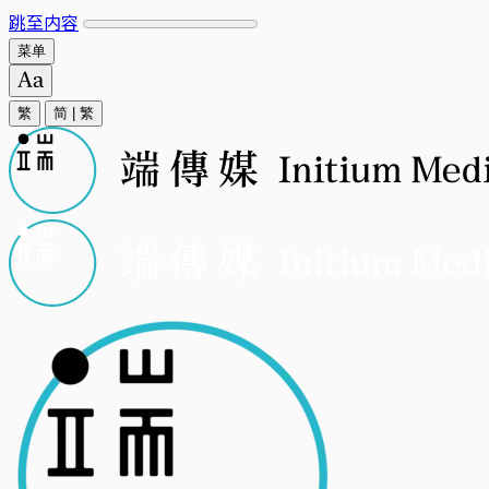
跳至内容
菜单
繁
简
|
繁