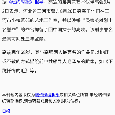
据
《纽约时报》报导
，高兟的弟弟兼艺术伙伴高强9月
2日表示，河北省三河市警方8月26日突袭了他们在三
河市小镇燕郊的艺术工作室，并以涉嫌“侵害英雄烈士
名誉罪”的罪名拘留了回中国探亲的高兟。该刑事罪名
最高可判处三年监禁。
高兟现年68岁，其与高强两人最著名的作品是以挑衅
或不敬的方式描绘前中共领导人毛泽东的雕像，如《下
跪忏悔的毛》等。
本刊载内容版权为
端传媒编辑部
或相关单位所有,未经端传媒
编辑部授权,请勿转载或复制,否则即为侵权。
日报