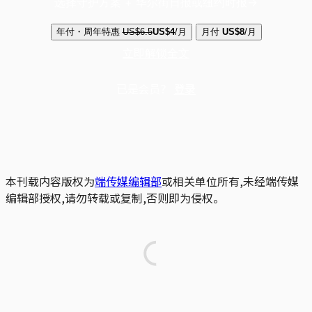
选择守护方案 + 华尔街日报或纽约时报
年付・周年特惠
US$6.5
US$4
/月
月付
US$8
/月
立即解锁全文
已是会员？
登录
本刊载内容版权为
端传媒编辑部
或相关单位所有,未经端传媒
编辑部授权,请勿转载或复制,否则即为侵权。