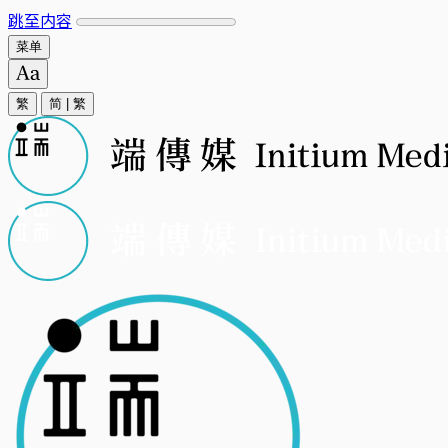
跳至内容
菜单
繁
简
|
繁