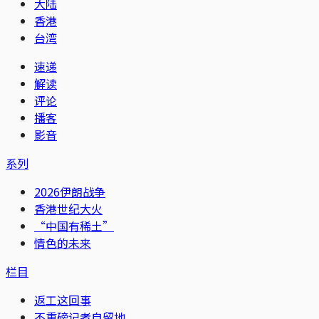
大陆
香港
台湾
速递
解读
评论
播客
影音
系列
2026伊朗战争
香港世纪大火
“中国有稀土”
情色的未来
栏目
返工这回事
不重磅记者自留地