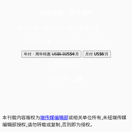
你的支持，不可或缺
成为会员，阅读全文，领取专属权益
选择守护方案 + 华尔街日报或纽约时报
年付・周年特惠
US$6.5
US$4
/月
月付
US$8
/月
立即解锁全文
已是会员？
登录
本刊载内容版权为
端传媒编辑部
或相关单位所有,未经端传媒
编辑部授权,请勿转载或复制,否则即为侵权。