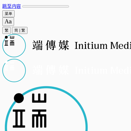
跳至内容
菜单
繁
简
|
繁