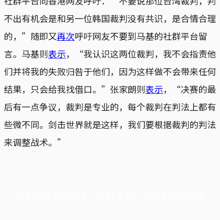
社群平台向香港网友呼吁：“不要说那位台湾裁判，判
不出有机会是和另一位韩国裁判没有共识，是合情合理
的，”随即又
再次
呼吁网友不要到马基的社群平台留
言。马基则
表示
，“我认识这两位裁判，我不会指责他
们并将我的失败归咎于他们，因为这样做不会带来任何
结果，只会给我找借口。”张家朗则
表示
，“决赛的最
后有一点争议，裁判是专业的，每个裁判在判法上都有
些微不同。剑击世界就是这样，我们要根据裁判的判法
来调整战术。”
端11周年限定优惠，1周1美元，让思考保持清爽