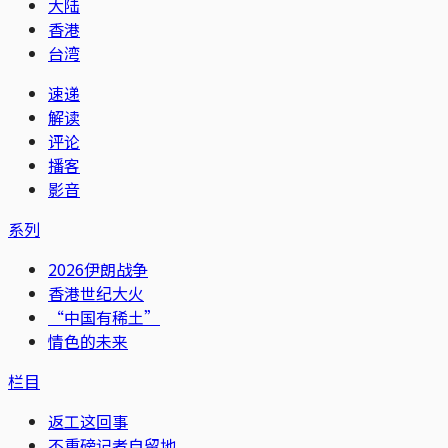
大陆
香港
台湾
速递
解读
评论
播客
影音
系列
2026伊朗战争
香港世纪大火
“中国有稀土”
情色的未来
栏目
返工这回事
不重磅记者自留地