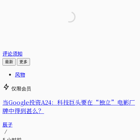
评论须知
最新
更多
风物
仅限会员
当Google投资A24：科技巨头要在“独立”电影厂
牌中得到甚么？
辰子
5 小时前