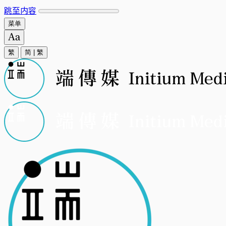
跳至内容
菜单
繁
简
|
繁