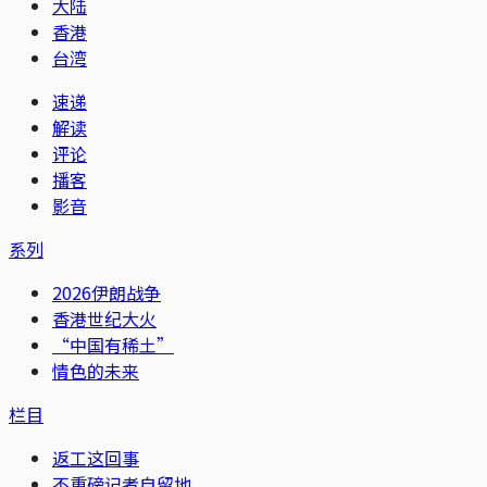
大陆
香港
台湾
速递
解读
评论
播客
影音
系列
2026伊朗战争
香港世纪大火
“中国有稀土”
情色的未来
栏目
返工这回事
不重磅记者自留地