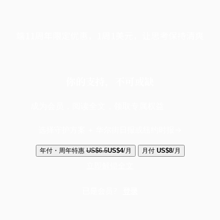
端11周年限定优惠，1周1美元，让思考保持清爽
你的支持，不可或缺
成为会员，阅读全文，领取专属权益
选择守护方案 + 华尔街日报或纽约时报
年付・周年特惠
US$6.5
US$4
/月
月付
US$8
/月
立即解锁全文
已是会员？
登录