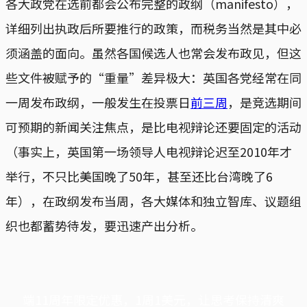
各大政党在选前都会公布完整的政纲（manifesto），
详细列出执政后所要推行的政策，而税务当然是其中必
须涵盖的面向。虽然各国候选人也常会发布政见，但这
些文件被赋予的“重量”差异极大：英国各党经常在同
一周发布政纲，一般发生在投票日
前三周
，是竞选期间
可预期的新闻关注焦点，是比电视辩论还要固定的活动
（事实上，英国第一场领导人电视辩论迟至2010年才
举行，不只比美国晚了50年，甚至还比台湾晚了6
年），在政纲发布当周，各大媒体和独立智库、议题组
织也都蓄势待发，要迅速产出分析。
端11周年限定优惠，1周1美元，让思考保持清爽