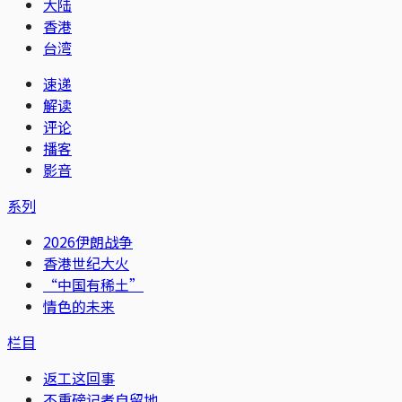
大陆
香港
台湾
速递
解读
评论
播客
影音
系列
2026伊朗战争
香港世纪大火
“中国有稀土”
情色的未来
栏目
返工这回事
不重磅记者自留地