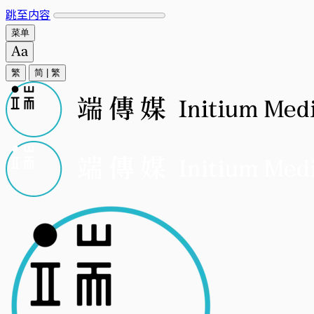
跳至内容
菜单
繁
简
|
繁