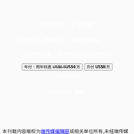
你的支持，不可或缺
成为会员，阅读全文，领取专属权益
选择守护方案 + 华尔街日报或纽约时报
年付・周年特惠
US$6.5
US$4
/月
月付
US$8
/月
立即解锁全文
已是会员？
登录
本刊载内容版权为
端传媒编辑部
或相关单位所有,未经端传媒