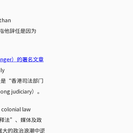
han
中指他辞任是因为
。
e danger）的署名文章
y
裁决是“香港司法部门
ng judiciary）。
onial law
人大释法”、媒体及政
强大的政治浪潮中逆