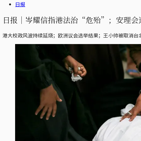
日报
日报｜岑耀信指港法治“危殆”；安理会
港大校政风波持续延烧；欧洲议会选举结果；王小帅被取消台