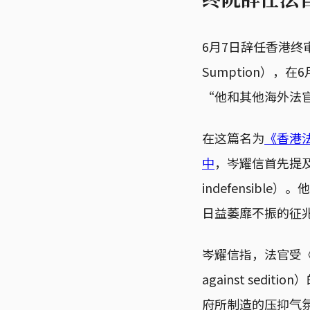
6月7日辞任香港终
Sumption）
“他和其他海外法
在这篇名为
《香港法治危
中
，岑耀信首先提及
indefensi
日益萎靡不振的征兆”（symp
岑耀信指，法官受《国安法
against se
府所制造的压抑气