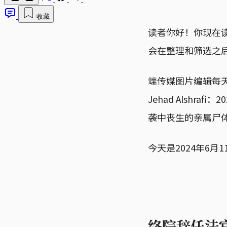
收藏
读者你好！你现在
会在整理和筛选之
端传媒图片编辑每
Jehad Alsh
袭中丧生的亲属尸
今天是2024年6
终院辞任法