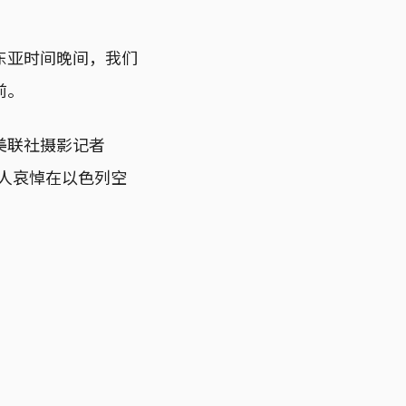
东亚时间晚间，我们
前。
美联社摄影记者
斯坦人哀悼在以色列空