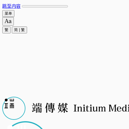
跳至内容
菜单
繁
简
|
繁