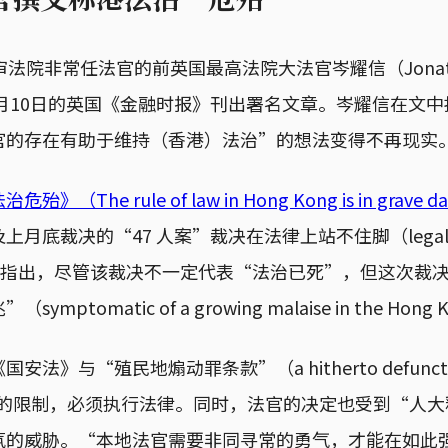
审法院非常任法官的前英国最高法院大法官岑耀信（Jonat
，在6月10日的英国《金融时报》刊出署名文章。岑耀信在文
官的存在有助于维持（香港）法治”的想法变得不再现实
殆》（The rule of law in Hong Kong is in grav
上月底裁决的“47 人案”裁决在法律上站不住脚（legall
ble）。他指出，尽管该裁决不一定代表“法治已死”，但这次
tomatic of a growing malaise in the Hong Ko
》与“殖民地煽动罪条款”（a hitherto defunct col
dition）的限制，必须执行法律。同时，法官的决定也受到“
氛的威胁。“本地法官需要非同寻常的勇气，才能在如此