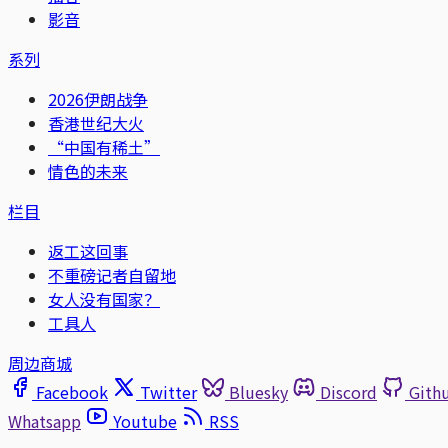
影音
系列
2026伊朗战争
香港世纪大火
“中国有稀土”
情色的未来
栏目
返工这回事
不重磅记者自留地
女人没有国家？
工具人
周边商城
Facebook
Twitter
Bluesky
Discord
Gith
Whatsapp
Youtube
RSS