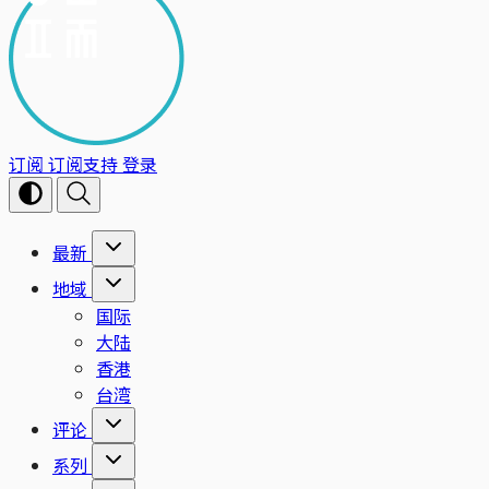
订阅
订阅支持
登录
最新
地域
国际
大陆
香港
台湾
评论
系列