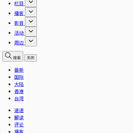
栏目
播客
影音
活动
周边
搜索
关闭
最新
国际
大陆
香港
台湾
速递
解读
评论
播客