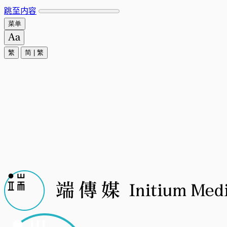
跳至内容
菜单
繁
简
|
繁