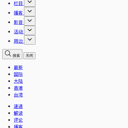
栏目
播客
影音
活动
周边
搜索
关闭
最新
国际
大陆
香港
台湾
速递
解读
评论
播客