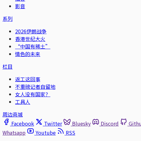
影音
系列
2026伊朗战争
香港世纪大火
“中国有稀土”
情色的未来
栏目
返工这回事
不重磅记者自留地
女人没有国家？
工具人
周边商城
Facebook
Twitter
Bluesky
Discord
Gith
Whatsapp
Youtube
RSS