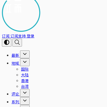
订阅
订阅支持
登录
最新
地域
国际
大陆
香港
台湾
评论
系列