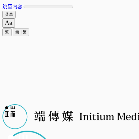
跳至内容
菜单
繁
简
|
繁