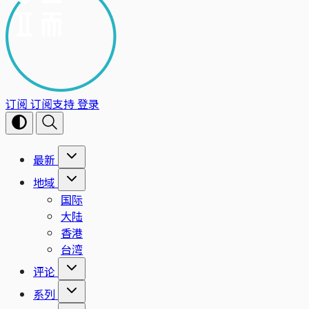
订阅
订阅支持
登录
最新
地域
国际
大陆
香港
台湾
评论
系列