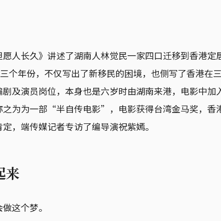
但愿人长久》讲述了湖南人林觉民一家四口迁移到香港定
及2017三个年份，不仅写出了新移民的困境，也侧写了香港
编剧及演员岗位，本身也是六岁时由湖南来港，电影中加
称之为为一部“半自传电影”，电影获得台湾金马奖，香
肯定，端传媒记者专访了编导演祝紫嫣。
起来
会做这个梦。