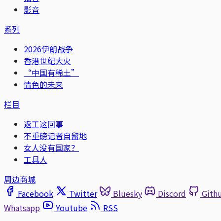
影音
系列
2026伊朗战争
香港世纪大火
“中国有稀土”
情色的未来
栏目
返工这回事
不重磅记者自留地
女人没有国家？
工具人
周边商城
Facebook
Twitter
Bluesky
Discord
Gith
Whatsapp
Youtube
RSS