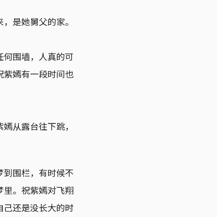
来，是她舅父的家。
任何围墙，人真的可
祝紫嫣有一段时间也
紫嫣从露台往下跳，
梦到围栏，有时候不
梦里。祝紫嫣对飞翔
自己还是没长大的时