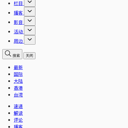
栏目
播客
影音
活动
周边
搜索
关闭
最新
国际
大陆
香港
台湾
速递
解读
评论
播客