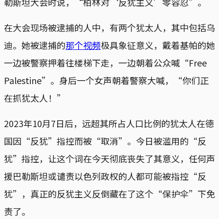
勒斯坦大会时说，“柏林对‘反犹主义’零容忍”。
在大会现场被逮捕的人中，有两个犹太人，其中包括乌
迪。她被逮捕的
那个视频
极具象征意义，戴着基帕的她
一边被警察押着往楼梯下走，一边朝着公众喊“Free
Palestine”。身后一个女声朝着警察大喊，“你们正
在抓犹太人！”
2023年10月7日后，远超其所占人口比例的犹太人在德
国因“反犹”指控而被“取消”。今日被滥用的“反
犹”指控，让这个词在今天彻底丧失了其意义，任何声
援巴勒斯坦或谴责以色列政权的人都可能被指控“反
犹”，真正的反犹主义反倒藏在了这个“保护伞”下免
责了。