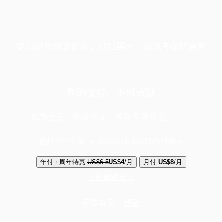
端11周年限定优惠，1周1美元，让思考保持清爽
你的支持，不可或缺
成为会员，阅读全文，领取专属权益
选择守护方案 + 华尔街日报或纽约时报
年付・周年特惠
US$6.5
US$4
/月
月付
US$8
/月
立即解锁全文
已是会员？
登录