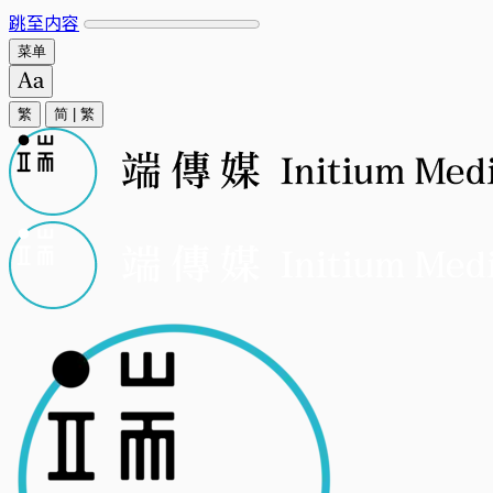
跳至内容
菜单
繁
简
|
繁