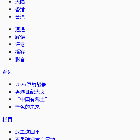
大陆
香港
台湾
速递
解读
评论
播客
影音
系列
2026伊朗战争
香港世纪大火
“中国有稀土”
情色的未来
栏目
返工这回事
不重磅记者自留地