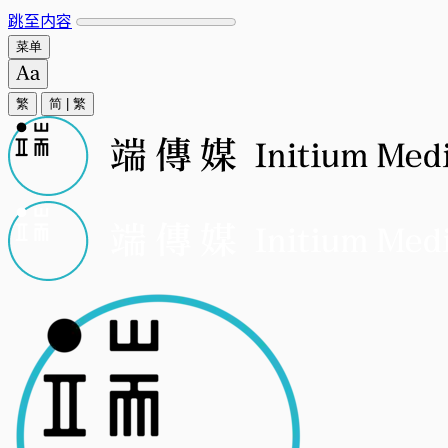
跳至内容
菜单
繁
简
|
繁