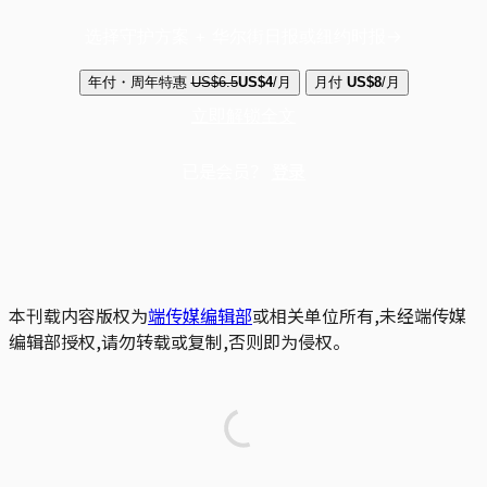
选择守护方案 + 华尔街日报或纽约时报
年付・周年特惠
US$6.5
US$4
/月
月付
US$8
/月
立即解锁全文
已是会员？
登录
本刊载内容版权为
端传媒编辑部
或相关单位所有,未经端传媒
编辑部授权,请勿转载或复制,否则即为侵权。