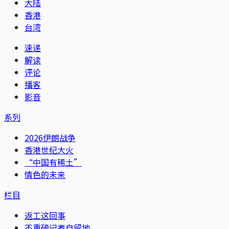
大陆
香港
台湾
速递
解读
评论
播客
影音
系列
2026伊朗战争
香港世纪大火
“中国有稀土”
情色的未来
栏目
返工这回事
不重磅记者自留地