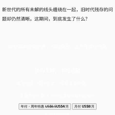
新世代的所有未解的线头缠绕在一起，旧时代残存的问
题却仍然清晰。这期间，到底发生了什么？
端11周年限定优惠，1周1美元，让思考保持清爽
你的支持，不可或缺
成为会员，阅读全文，领取专属权益
选择守护方案 + 华尔街日报或纽约时报
年付・周年特惠
US$6.5
US$4
/月
月付
US$8
/月
立即解锁全文