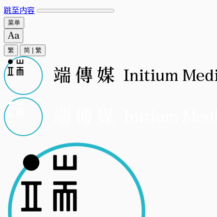
跳至内容
菜单
繁
简
|
繁