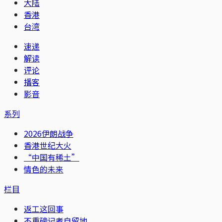
大陆
香港
台湾
速递
解读
评论
播客
影音
系列
2026伊朗战争
香港世纪大火
“中国有稀土”
情色的未来
栏目
返工这回事
不重磅记者自留地