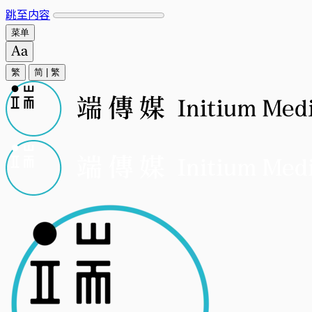
跳至内容
菜单
繁
简
|
繁