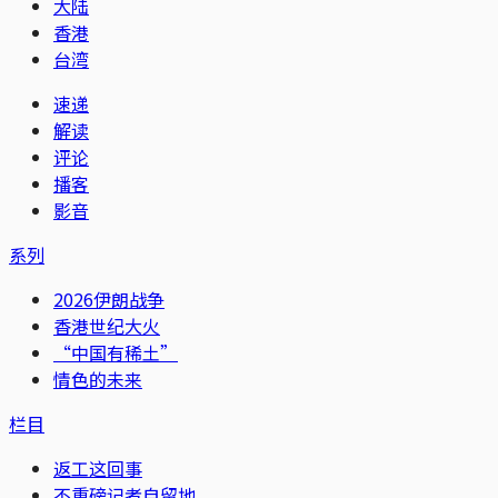
大陆
香港
台湾
速递
解读
评论
播客
影音
系列
2026伊朗战争
香港世纪大火
“中国有稀土”
情色的未来
栏目
返工这回事
不重磅记者自留地