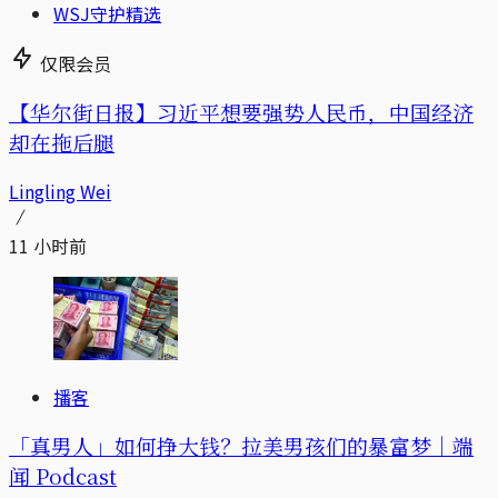
WSJ守护精选
仅限会员
【华尔街日报】习近平想要强势人民币，中国经济
却在拖后腿
Lingling Wei
11 小时前
播客
「真男人」如何挣大钱？拉美男孩们的暴富梦｜端
闻 Podcast