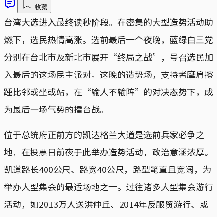
收藏
台湾大选进入最终读秒阶段。在密集的大型造势活动助
燃下，选民热情高涨。选前最后一个夜晚，蓝绿白三党
分别在台北市及新北市展开“终局之战”，号召选民加
入最后的这场民主派对。这晚的造势场，支持者摩肩擦
踵比邻或坐或站，在“输人不输阵”的对决态势下，成
为最后一场气势的擂台战。
位于总统府正前方的凯达格兰大道是选前兵家必争之
地，在投票日前夜于此举办造势活动，政治意涵浓厚。
凯道路长400公尺、路宽40公尺，路型笔直且宽阔，为
举办大型集会的最适场地之一。过往诸多大型集会游行
活动，如2013万人送洪仲丘、2014年反服贸游行、或