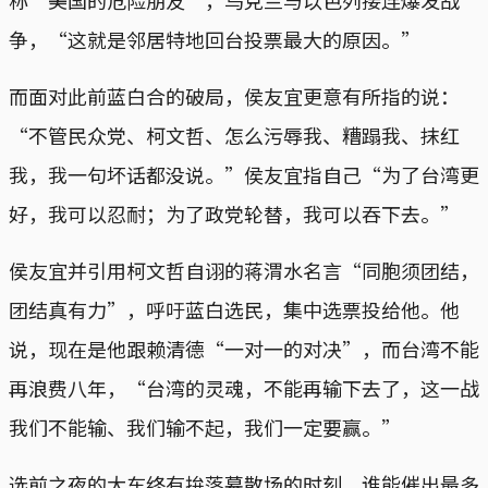
争，“这就是邻居特地回台投票最大的原因。”
而面对此前蓝白合的破局，侯友宜更意有所指的说：
“不管民众党、柯文哲、怎么污辱我、糟蹋我、抹红
我，我一句坏话都没说。”侯友宜指自己“为了台湾更
好，我可以忍耐；为了政党轮替，我可以吞下去。”
侯友宜并引用柯文哲自诩的蒋渭水名言“同胞须团结，
团结真有力”，呼吁蓝白选民，集中选票投给他。他
说，现在是他跟赖清德“一对一的对决”，而台湾不能
再浪费八年，“台湾的灵魂，不能再输下去了，这一战
我们不能输、我们输不起，我们一定要赢。”
选前之夜的大车终有拚落幕散场的时刻，谁能催出最多