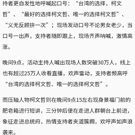
持者更自发性地呼喊起口号：“台湾的选择，柯文
哲”、“最好的选择柯文哲、唯一的选择柯文哲”、
“义无反顾拚一次”；现场发动口号不论男女老少，当
口号一出声，支持者随即跟上，现场齐声呐喊，激情高
涨。
晚间9点，活动主持人喊出现场人数突破30万人，线上
也有超过25万人收看直播，欢声雷动，支持者频高呼
“台湾的选择柯文哲、唯一的选择柯文哲”。
而压轴人物柯文哲则在晚间9点15左右现身景福门前的
肥皂箱进行短讲，三分钟后便在走进人群朝台上前进，
象征走进总统府，热情支持者夹道簇拥，欢呼声如声浪
袭来。