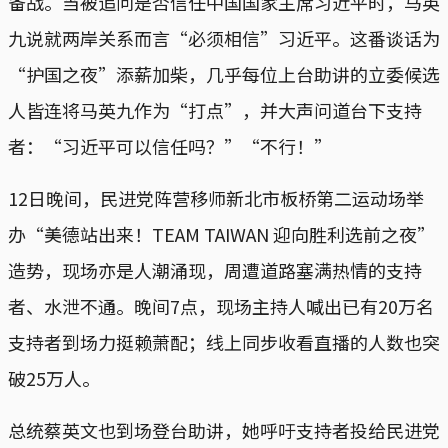
备战。当被追问是否信任中国国家主席习近平时，马英
九说就两岸关系而言“必须相信”习近平。这番谈话为
“护国之夜”添薪加柴，几乎每位上台助讲的立委候选
人皆连将马英九作为“打点”，并大声问道台下支持
者：“习近平可以信任吗？”“不行！”
12日晚间，民进党阵营移师新北市板桥第二运动场举
办“美德站出来！TEAM TAIWAN 迎向胜利选前之夜”
造势，现场亦是人潮涌现，周遭道路塞满热情的支持
者、水泄不通。晚间7点，现场主持人喊出已有20万名
支持者到场力挺赖萧配；线上同步收看直播的人数也突
破25万人。
总统蔡英文也到场登台助讲，她呼吁支持者投给民进党