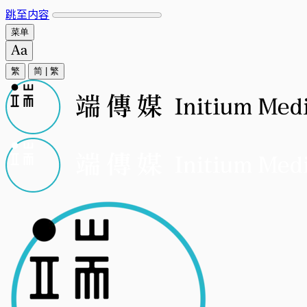
跳至内容
菜单
繁
简
|
繁