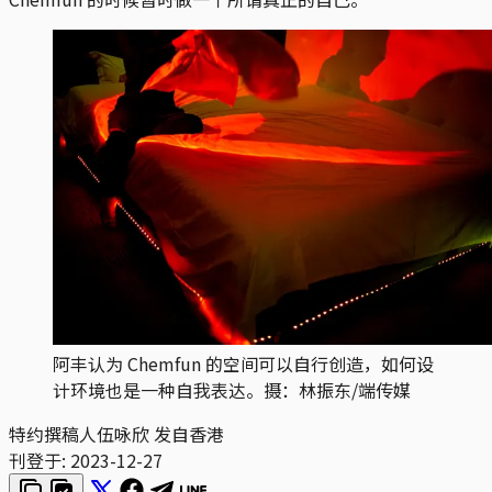
阿丰认为 Chemfun 的空间可以自行创造，如何设
计环境也是一种自我表达。摄：林振东/端传媒
特约撰稿人伍咏欣 发自香港
刊登于:
2023-12-27