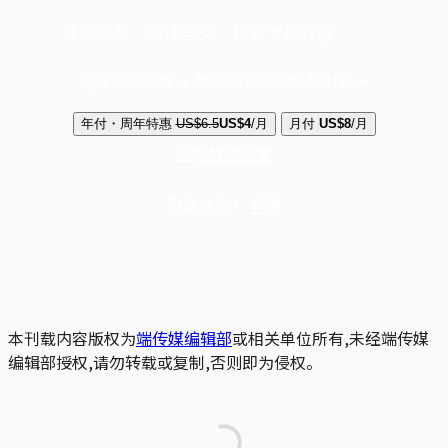
成为会员，阅读全文，领取专属权益
选择守护方案 + 华尔街日报或纽约时报
年付・周年特惠
US$6.5
US$4
/月
月付
US$8
/月
立即解锁全文
已是会员？
登录
本刊载内容版权为
端传媒编辑部
或相关单位所有,未经端传媒
编辑部授权,请勿转载或复制,否则即为侵权。