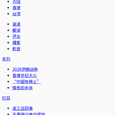
大陆
香港
台湾
速递
解读
评论
播客
影音
系列
2026伊朗战争
香港世纪大火
“中国有稀土”
情色的未来
栏目
返工这回事
不重磅记者自留地