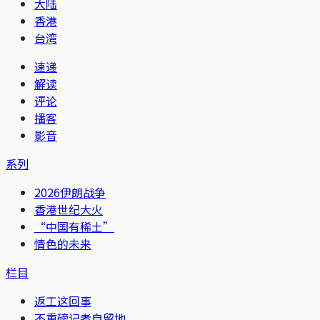
大陆
香港
台湾
速递
解读
评论
播客
影音
系列
2026伊朗战争
香港世纪大火
“中国有稀土”
情色的未来
栏目
返工这回事
不重磅记者自留地