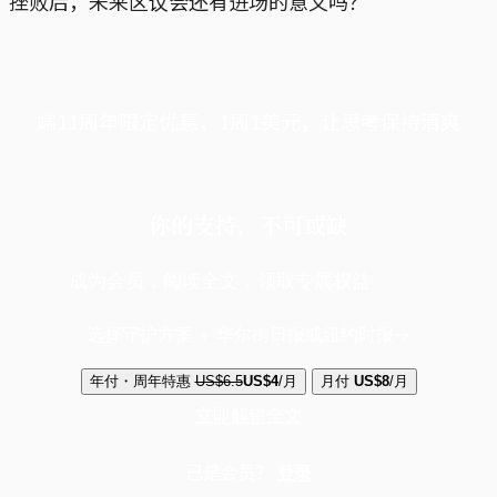
挫败后，未来区议会还有进场的意义吗？
端11周年限定优惠，1周1美元，让思考保持清爽
你的支持，不可或缺
成为会员，阅读全文，领取专属权益
选择守护方案 + 华尔街日报或纽约时报
年付・周年特惠
US$6.5
US$4
/月
月付
US$8
/月
立即解锁全文
已是会员？
登录