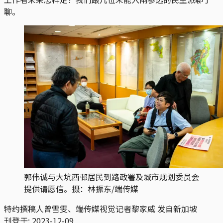
聊。
郭伟诚与大坑西邨居民到路政署及城市规划委员会
提供请愿信。摄：林振东/端传媒
特约撰稿人曾雪雯、端传媒视觉记者黎家威 发自新加坡
刊登于:
2023-12-09