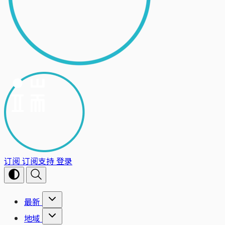
订阅
订阅支持
登录
最新
地域