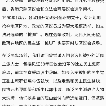
“地区桩脚”是香港政党政治的用语。自九七主权移交
后，香港只剩区议会和立法会两层议会选举架构，
1990年代后，各政团开始派出全职的党干，有计划地
抢夺地区阵地，政党的区议员成为更大规模选举，如立
法局选举的“桩脚”。现在选举改制，泛民入闸无望，
散落在地区的民主派“桩脚”也要暂时从区议会退场。
在泛民离场前，我们访问曾尝试入闸参选但被拒的泛民
主派人士，包括见证38年区议会沿革的独立民主派陈
琬琛，前年在宣誓风波中辞职、如今入闸被拒的民主党
正副主席罗健熙与伍凯欣，以及走温和民主民生路线、
民协元老谭国侨和新生代郭伟诚。随泛民主派政治人物
大洗牌，他们挟各自的理由尝试向新选制敲门，但遭遇