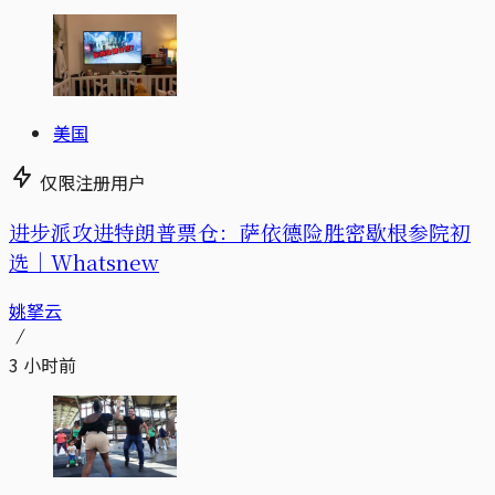
美国
仅限注册用户
进步派攻进特朗普票仓：萨依德险胜密歇根参院初
选｜Whatsnew
姚拏云
3 小时前