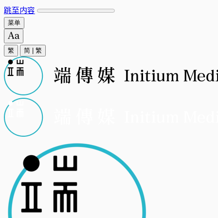
跳至内容
菜单
繁
简
|
繁