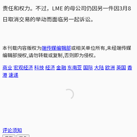
责任和权力。不过，LME 的母公司仍因另一件因3月8
日取消交易的举动而面临另一起诉讼。
本刊载内容版权为
端传媒编辑部
或相关单位所有,未经端传媒
编辑部授权,请勿转载或复制,否则即为侵权。
商业
宏观经济
科技
经济
金融
东南亚
国际
大陆
欧洲
英国
香
港
速递
评论须知