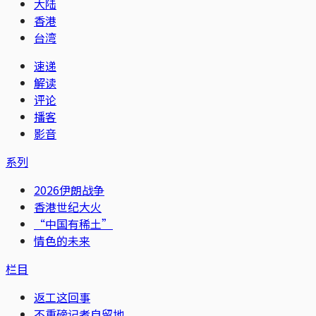
大陆
香港
台湾
速递
解读
评论
播客
影音
系列
2026伊朗战争
香港世纪大火
“中国有稀土”
情色的未来
栏目
返工这回事
不重磅记者自留地