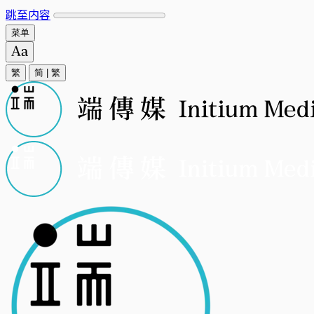
跳至内容
菜单
繁
简
|
繁