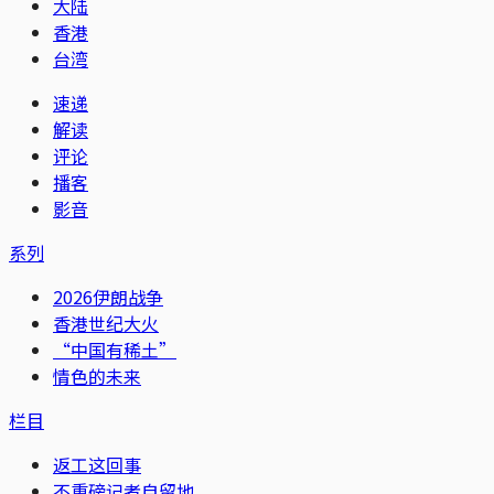
大陆
香港
台湾
速递
解读
评论
播客
影音
系列
2026伊朗战争
香港世纪大火
“中国有稀土”
情色的未来
栏目
返工这回事
不重磅记者自留地