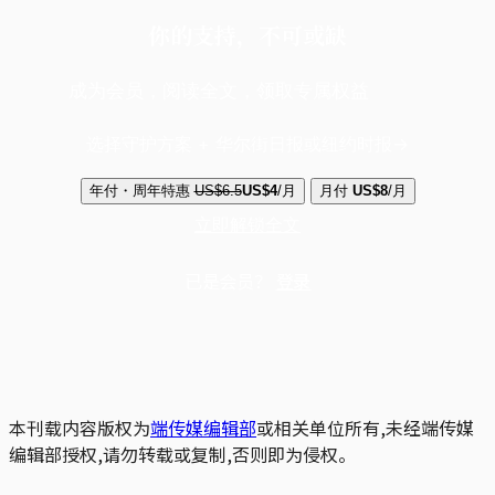
你的支持，不可或缺
成为会员，阅读全文，领取专属权益
选择守护方案 + 华尔街日报或纽约时报
年付・周年特惠
US$6.5
US$4
/月
月付
US$8
/月
立即解锁全文
已是会员？
登录
本刊载内容版权为
端传媒编辑部
或相关单位所有,未经端传媒
编辑部授权,请勿转载或复制,否则即为侵权。