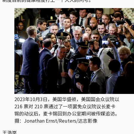
2023年10月3日，美国华盛顿，美国国会众议院以
216 票对 210 票通过了一项罢免众议院议长麦卡
锡的动议后，麦卡锡回到办公室期间被传媒追访。
摄：Jonathan Ernst/Reuters/达志影像
王浩岚