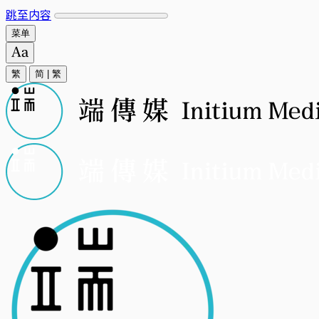
跳至内容
菜单
繁
简
|
繁