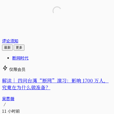
评论须知
最新
更多
断网时代
仅限会员
解读｜
四问台湾“断网”演习：影响 1700 万人，
究竟在为什么做准备？
吴思薇
11 小时前