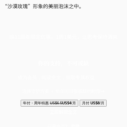
“沙漠玫瑰”形象的美丽泡沫之中。
端11周年限定优惠，1周1美元，让思考保持清爽
你的支持，不可或缺
成为会员，阅读全文，领取专属权益
选择守护方案 + 华尔街日报或纽约时报
年付・周年特惠
US$6.5
US$4
/月
月付
US$8
/月
立即解锁全文
已是会员？
登录