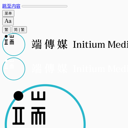
跳至内容
菜单
繁
简
|
繁