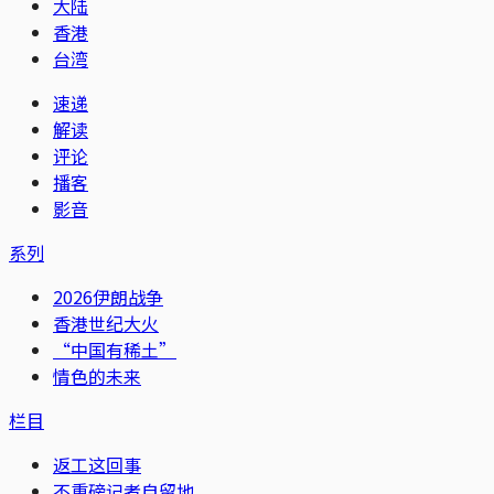
大陆
香港
台湾
速递
解读
评论
播客
影音
系列
2026伊朗战争
香港世纪大火
“中国有稀土”
情色的未来
栏目
返工这回事
不重磅记者自留地