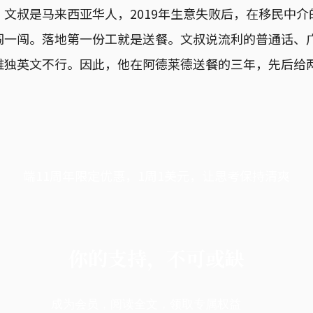
文叔是马来西亚华人，2019年生意失败后，在移民中
闯一闯。落地第一份工就是送餐。文叔说流利的普通话、
唯独英文不行。因此，他在阿德莱德送餐的三年，先后给
端11周年限定优惠，1周1美元，让思考保持清爽
你的支持，不可或缺
成为会员，阅读全文，领取专属权益