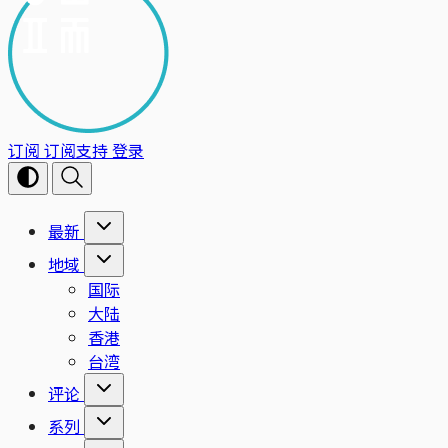
订阅
订阅支持
登录
最新
地域
国际
大陆
香港
台湾
评论
系列