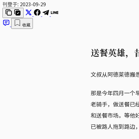
刊登于:
2023-09-29
收藏
送餐英雄，
文叔从阿德莱德搬
那是今年四月一个早
老骑手，做送餐已
和送餐市场。等他
已被路人拖到路边