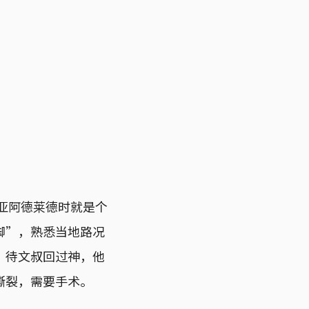
利亚阿德莱德时就是个
脚”，熟悉当地路况
。待文叔回过神，他
撕裂，需要手术。