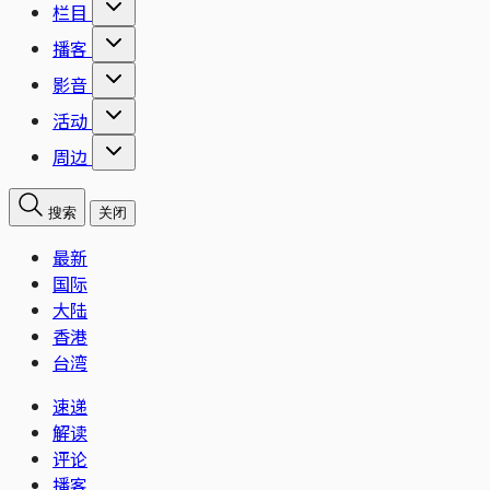
栏目
播客
影音
活动
周边
搜索
关闭
最新
国际
大陆
香港
台湾
速递
解读
评论
播客