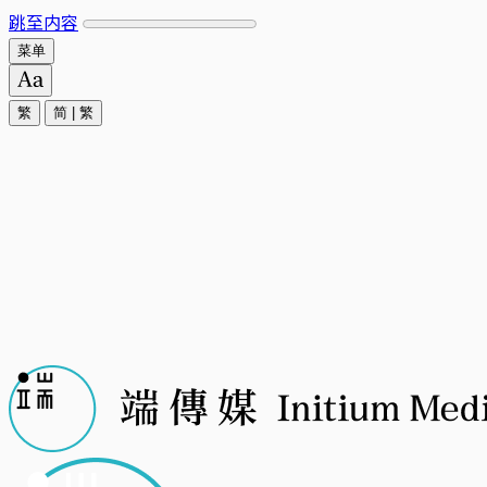
跳至内容
菜单
繁
简
|
繁