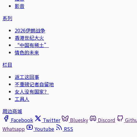
影音
系列
2026伊朗战争
香港世纪大火
“中国有稀土”
情色的未来
栏目
返工这回事
不重磅记者自留地
女人没有国家？
工具人
周边商城
Facebook
Twitter
Bluesky
Discord
Gith
Whatsapp
Youtube
RSS