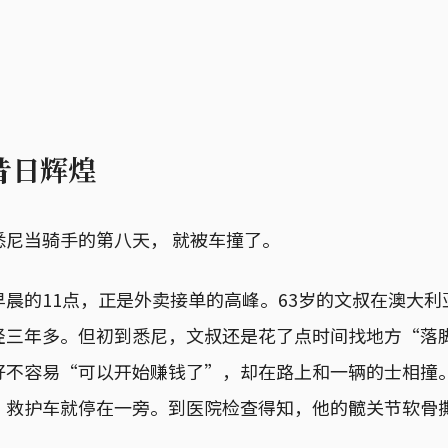
昔日辉煌
悉尼当骑手的第八天， 就被车撞了。
晨的11点，正是外卖接单的高峰。63岁的文叔在澳大
经三年多。但初到悉尼，文叔还是花了点时间找地方“落
好不容易“可以开始赚钱了”，却在路上和一辆的士相撞
，救护车就停在一旁。到医院检查得知，他的髋关节软骨