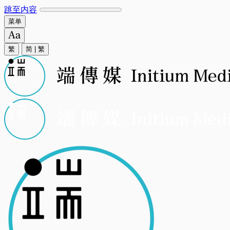
跳至内容
菜单
繁
简
|
繁