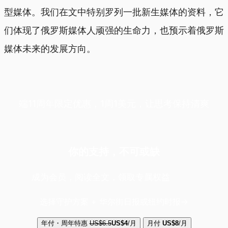
型媒体。我们在文中特别罗列一批新生媒体的资料，它
们体现了俄罗斯媒体人顽强的生命力，也预示着俄罗斯
媒体未来的发展方向。
端11周年限定优惠，1周1美元，让思考保持清爽
你的支持，不可或缺
成为会员，阅读全文，领取专属权益
选择守护方案 + 华尔街日报或纽约时报
年付・周年特惠
US$6.5
US$4
/月
月付
US$8
/月