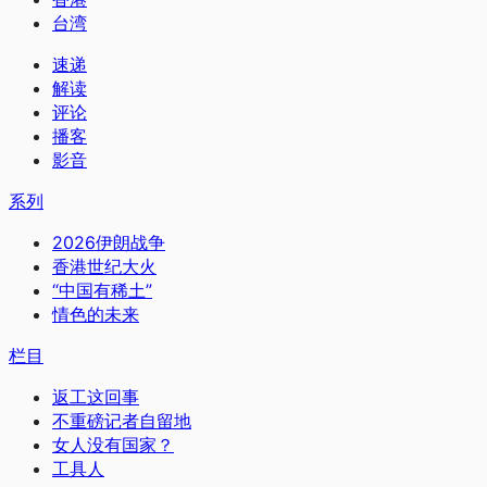
台湾
速递
解读
评论
播客
影音
系列
2026伊朗战争
香港世纪大火
“中国有稀土”
情色的未来
栏目
返工这回事
不重磅记者自留地
女人没有国家？
工具人