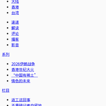
大陆
香港
台湾
速递
解读
评论
播客
影音
系列
2026伊朗战争
香港世纪大火
“中国有稀土”
情色的未来
栏目
返工这回事
不重磅记者自留地