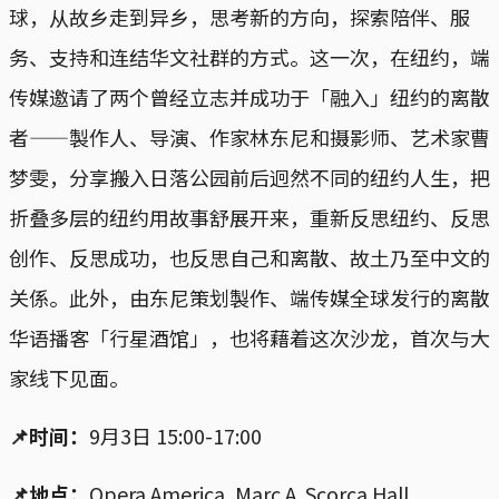
球，从故乡走到异乡，思考新的方向，探索陪伴、服
务、支持和连结华文社群的方式。这一次，在纽约，端
传媒邀请了两个曾经立志并成功于「融入」纽约的离散
者——製作人、导演、作家林东尼和摄影师、艺术家曹
梦雯，分享搬入日落公园前后迥然不同的纽约人生，把
折叠多层的纽约用故事舒展开来，重新反思纽约、反思
创作、反思成功，也反思自己和离散、故土乃至中文的
关係。此外，由东尼策划製作、端传媒全球发行的离散
华语播客「行星酒馆」，也将藉着这次沙龙，首次与大
家线下见面。
📌时间：
9月3日 15:00-17:00
📌地点：
Opera America, Marc A. Scorca Hall