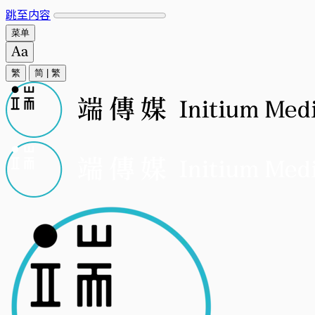
跳至内容
菜单
繁
简
|
繁