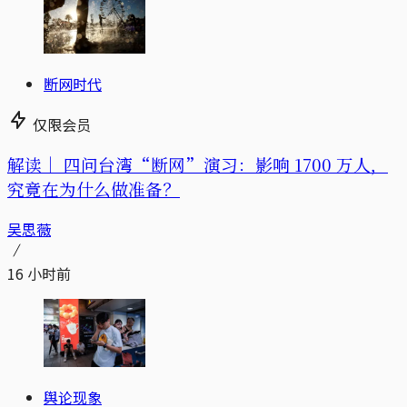
断网时代
仅限会员
解读｜
四问台湾“断网”演习：影响 1700 万人，
究竟在为什么做准备？
吴思薇
16 小时前
舆论现象