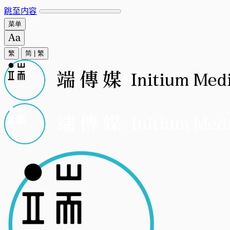
跳至内容
菜单
繁
简
|
繁