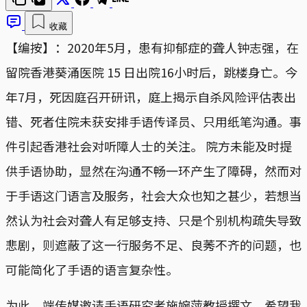
收藏
【编按】：2020年5月，患有抑郁症的聋人钟志强，在
留院香港葵涌医院 15 日出院16小时后，跳楼身亡。今
年7月，死因庭召开研讯，庭上揭示自杀风险评估表出
错、死者住院未获安排手语传译员、只用纸笔沟通。事
件引起香港社会对听障人士的关注。 院方未能及时提
供手语协助，显然在沟通不畅一环产生了障碍，然而对
于手语这门语言及服务，社会大众也知之甚少，若想当
然认为社会对聋人有足够支持、只是个别机构疏失导致
悲剧，则遮蔽了这一行服务不足、良莠不齐的问题，也
可能简化了手语的语言复杂性。
为此，端传媒邀请手语研究者施婉萍教授撰文，希望我