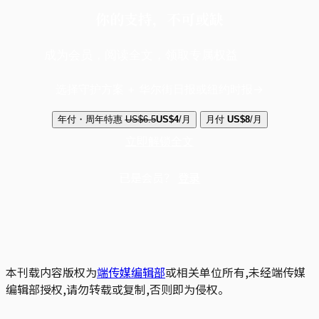
你的支持，不可或缺
成为会员，阅读全文，领取专属权益
选择守护方案 + 华尔街日报或纽约时报
年付・周年特惠
US$6.5
US$4
/月
月付
US$8
/月
立即解锁全文
已是会员？
登录
本刊载内容版权为
端传媒编辑部
或相关单位所有,未经端传媒
编辑部授权,请勿转载或复制,否则即为侵权。