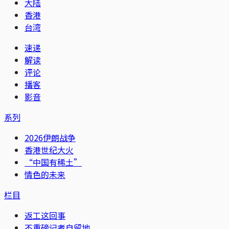
大陆
香港
台湾
速递
解读
评论
播客
影音
系列
2026伊朗战争
香港世纪大火
“中国有稀土”
情色的未来
栏目
返工这回事
不重磅记者自留地