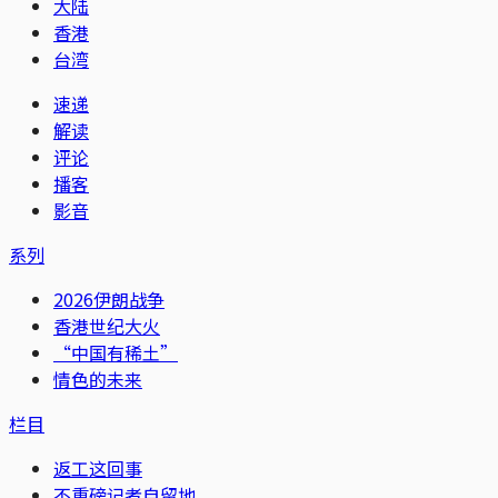
大陆
香港
台湾
速递
解读
评论
播客
影音
系列
2026伊朗战争
香港世纪大火
“中国有稀土”
情色的未来
栏目
返工这回事
不重磅记者自留地