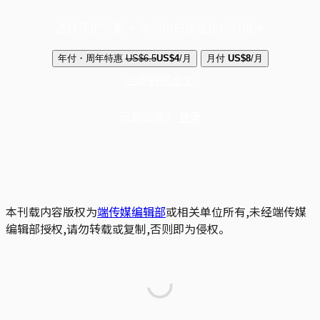
选择守护方案 + 华尔街日报或纽约时报
年付・周年特惠
US$6.5
US$4
/月
月付
US$8
/月
立即解锁全文
已是会员？
登录
本刊载内容版权为
端传媒编辑部
或相关单位所有,未经端传媒
编辑部授权,请勿转载或复制,否则即为侵权。