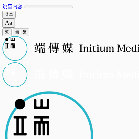
跳至内容
菜单
繁
简
|
繁