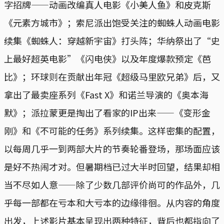
字招牌——动画改编真人电影《小美人鱼》和皮克斯
《元素方城市》；索尼派出饱受关注的蜘蛛人动画电影
续集《蜘蛛人：穿越新宇宙》打头阵；华纳祭出了“史
上最好超英电影”《闪电侠》以及年度爆款预定《芭
比》；环球则在贡献出年冠《超级马里欧兄弟》后，又
拿出了最卖座系列《Fast X》和诺兰导演的《奥本海
默》；派拉蒙更是掏出了看家的IP出来——《变形金
刚》和《不可能的任务》系列续集。这样密集的配置，
以每周几乎一到两部大片的节奏轮番登场，那场面应该
是好不热闹才对。但暑期档已过大半时回望，结果却相
当不尽如人意——除了少数几部评价尚可的作品外，几
乎每一部都在亏本和大亏本的边缘徘徊。从内容的角度
出发，上述影片基本呈现出两种特征，背后也都指向了