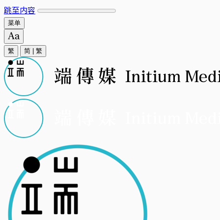
跳至内容
菜单
繁
简
|
繁