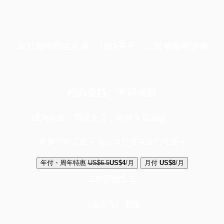
端11周年限定优惠，1周1美元，让思考保持清爽
你的支持，不可或缺
成为会员，阅读全文，领取专属权益
选择守护方案 + 华尔街日报或纽约时报
年付・周年特惠
US$6.5
US$4
/月
月付
US$8
/月
立即解锁全文
已是会员？
登录