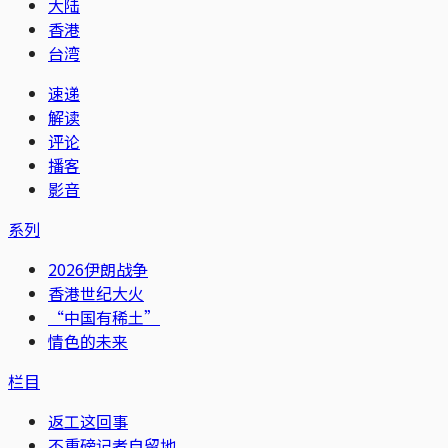
大陆
香港
台湾
速递
解读
评论
播客
影音
系列
2026伊朗战争
香港世纪大火
“中国有稀土”
情色的未来
栏目
返工这回事
不重磅记者自留地