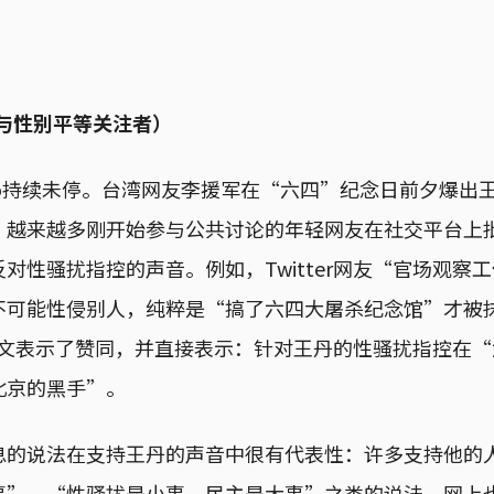
与性别平等关注者）
oo持续未停。台湾网友李援军在“六四”纪念日前夕爆出
，越来越多刚开始参与公共讨论的年轻网友在社交平台上
对性骚扰指控的声音。例如，Twitter网友“官场观察工
不可能性侵别人，纯粹是“搞了六四大屠杀纪念馆”才被
这条推文表示了赞同，并直接表示：针对王丹的性骚扰指控在
北京的黑手”。
息的说法在支持王丹的声音中很有代表性：许多支持他的
事”，“性骚扰是小事、民主是大事”之类的说法。网上