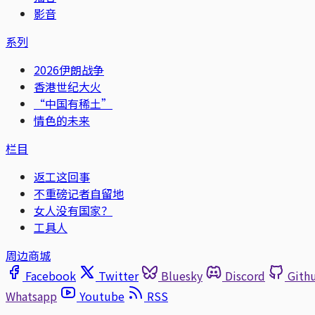
影音
系列
2026伊朗战争
香港世纪大火
“中国有稀土”
情色的未来
栏目
返工这回事
不重磅记者自留地
女人没有国家？
工具人
周边商城
Facebook
Twitter
Bluesky
Discord
Gith
Whatsapp
Youtube
RSS