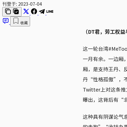
刊登于:
2023-07-04
收藏
（DT君，劳工权益
这一轮台湾#MeT
一月有余。一边厢
厢，是支持王丹、反
丹“性格孤傲”，
Twitter上对
曝出，这背后有“
这种具有阴谋论气
的走狗”“收钱办