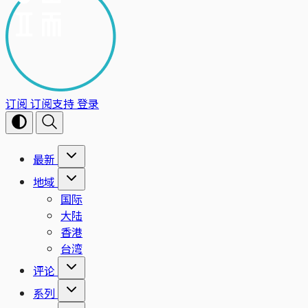
订阅
订阅支持
登录
最新
地域
国际
大陆
香港
台湾
评论
系列