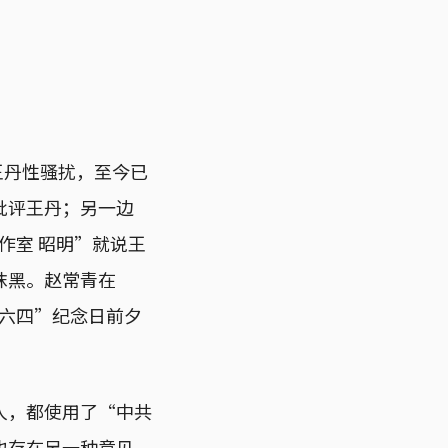
王丹性骚扰，至今已
批评王丹；另一边
作室 昭明”就说王
抹黑。赵常青在
“六四”纪念日前夕
人，都使用了“中共
也存在另一种意见，