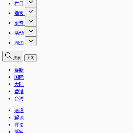
栏目
播客
影音
活动
周边
搜索
关闭
最新
国际
大陆
香港
台湾
速递
解读
评论
播客