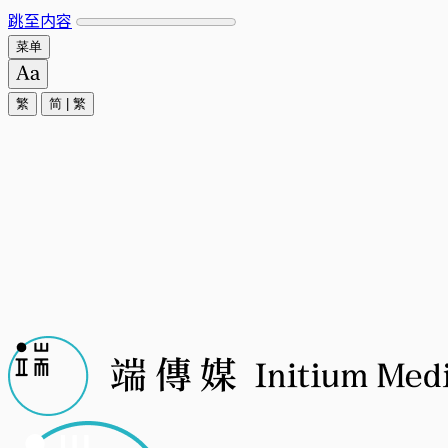
跳至内容
菜单
繁
简
|
繁