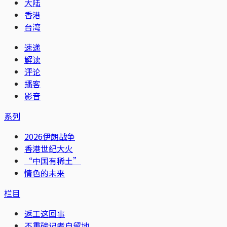
大陆
香港
台湾
速递
解读
评论
播客
影音
系列
2026伊朗战争
香港世纪大火
“中国有稀土”
情色的未来
栏目
返工这回事
不重磅记者自留地