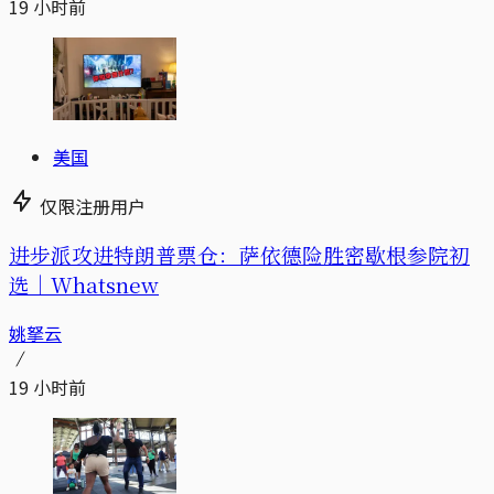
19 小时前
美国
仅限注册用户
进步派攻进特朗普票仓：萨依德险胜密歇根参院初
选｜Whatsnew
姚拏云
19 小时前