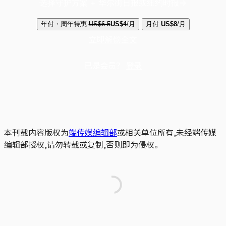
选择守护方案 + 华尔街日报或纽约时报
年付・周年特惠
US$6.5
US$4
/月
月付
US$8
/月
立即解锁全文
已是会员？
登录
本刊载内容版权为
端传媒编辑部
或相关单位所有,未经端传媒
编辑部授权,请勿转载或复制,否则即为侵权。