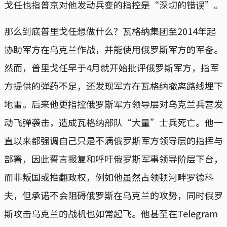
戈任也指普京对他发动兵变的指控是“深切的错误”。
那么到底普里戈任想做什么？瓦格纳集团至2014年起
协助军方在乌克兰作战，并能使用俄罗斯军方的军备。
然而，普里戈任早于4月就开始批评俄罗斯军方，指军
方提供的弹药不足，还发现军方在瓦格纳撤离路线埋下
地雷。后来他更指控俄罗斯军方领导层对乌克兰兵营发
动飞弹袭击，造成瓦格纳部队“大量”士兵死亡。他一
直以来都强调自己只是不满俄罗斯军方领导层的指挥与
部署，因此誓言报复和呼吁俄罗斯军事领导阶层下台，
而非叛国或推翻政权，例如他虽然占领顿河畔罗德科
夫，但承诺不会阻碍俄罗斯在乌克兰的攻势，同时俄罗
斯攻击乌克兰的战机也如常起飞。他甚至在Telegram