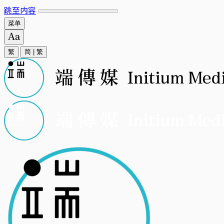
跳至内容
菜单
繁
简
|
繁