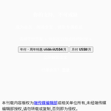
你的支持，不可或缺
成为会员，阅读全文，领取专属权益
选择守护方案 + 华尔街日报或纽约时报
年付・周年特惠
US$6.5
US$4
/月
月付
US$8
/月
立即解锁全文
已是会员？
登录
本刊载内容版权为
端传媒编辑部
或相关单位所有,未经端传媒
编辑部授权,请勿转载或复制,否则即为侵权。