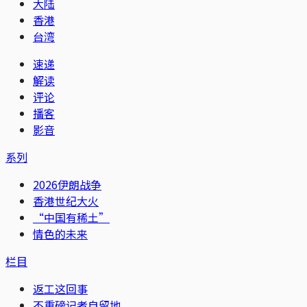
大陆
香港
台湾
速递
解读
评论
播客
影音
系列
2026伊朗战争
香港世纪大火
“中国有稀土”
情色的未来
栏目
返工这回事
不重磅记者自留地