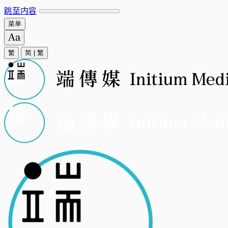
跳至内容
菜单
繁
简
|
繁