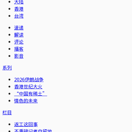
大陆
香港
台湾
速递
解读
评论
播客
影音
系列
2026伊朗战争
香港世纪大火
“中国有稀土”
情色的未来
栏目
返工这回事
不重磅记者自留地