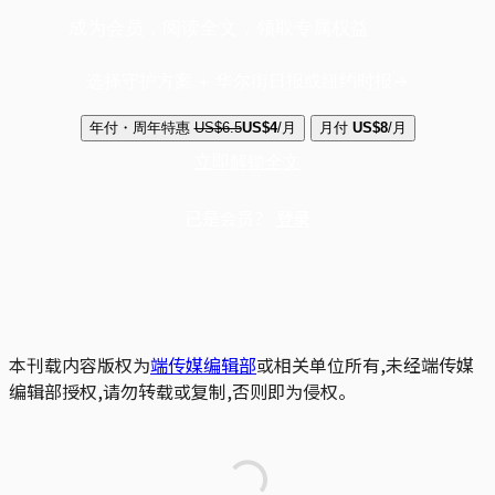
成为会员，阅读全文，领取专属权益
选择守护方案 + 华尔街日报或纽约时报
年付・周年特惠
US$6.5
US$4
/月
月付
US$8
/月
立即解锁全文
已是会员？
登录
本刊载内容版权为
端传媒编辑部
或相关单位所有,未经端传媒
编辑部授权,请勿转载或复制,否则即为侵权。