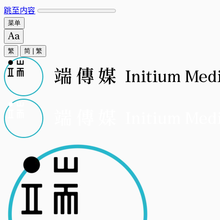
跳至内容
菜单
繁
简
|
繁