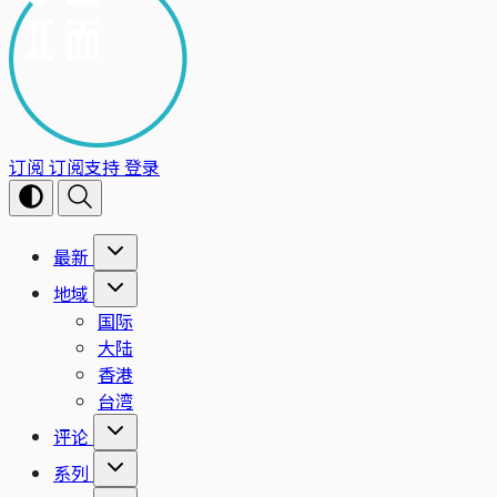
订阅
订阅支持
登录
最新
地域
国际
大陆
香港
台湾
评论
系列