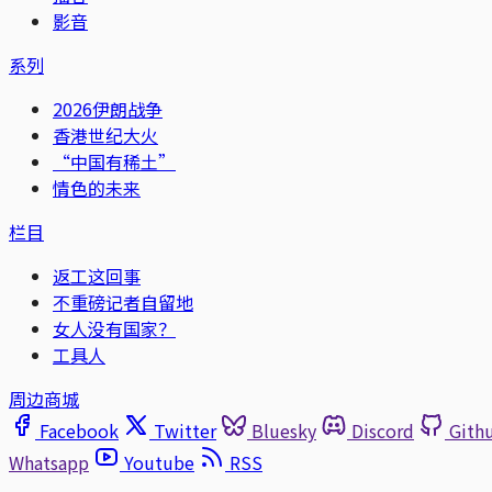
影音
系列
2026伊朗战争
香港世纪大火
“中国有稀土”
情色的未来
栏目
返工这回事
不重磅记者自留地
女人没有国家？
工具人
周边商城
Facebook
Twitter
Bluesky
Discord
Gith
Whatsapp
Youtube
RSS