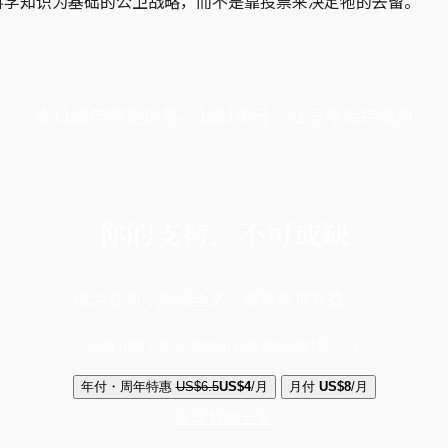
科学知识为基础的公卫战略，而不是靠投票来决定牠的去留。
端11周年限定优惠，1周1美元，让思考保持清爽
你的支持，不可或缺
成为会员，阅读全文，领取专属权益
选择守护方案 + 华尔街日报或纽约时报
年付・周年特惠
US$6.5
US$4
/月
月付
US$8
/月
立即解锁全文