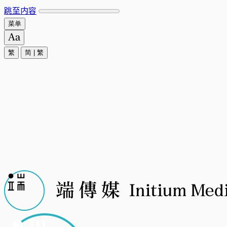
跳至内容
菜单
繁
简
|
繁