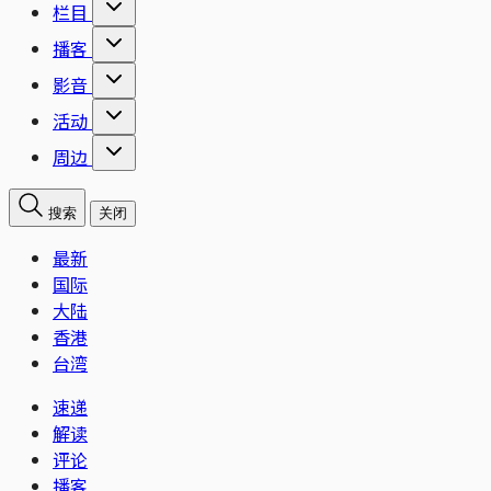
栏目
播客
影音
活动
周边
搜索
关闭
最新
国际
大陆
香港
台湾
速递
解读
评论
播客