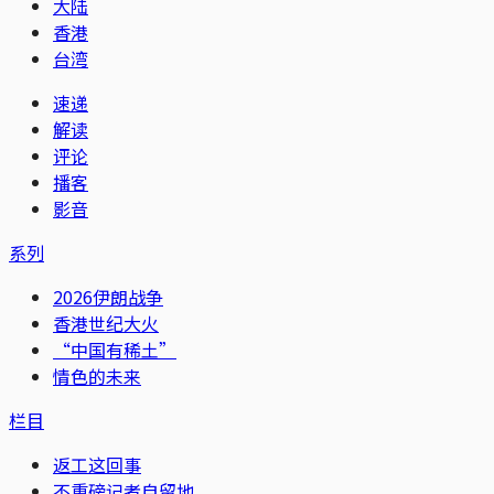
大陆
香港
台湾
速递
解读
评论
播客
影音
系列
2026伊朗战争
香港世纪大火
“中国有稀土”
情色的未来
栏目
返工这回事
不重磅记者自留地