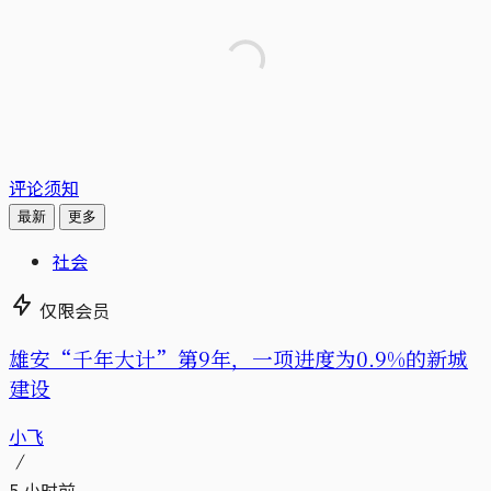
评论须知
最新
更多
社会
仅限会员
雄安“千年大计”第9年，一项进度为0.9%的新城
建设
小飞
5 小时前