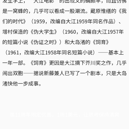
发生学上，“大江电影”的出现又的确颇早，而且仿佛
是一窝蜂的，几乎可以看成一股潮流。蔵原惟缮的《我
们的时代》（1959，改编自大江1959年同名作品）、
增村保造的《伪大学生》（1960，改编自大江1957年
的短篇小说《伪证之时》）和大岛渚的《饲育》
（1961，改编大江1958年同名短篇小说）——基本上
一年一部。《饲育》更因是大江摘下芥川奖之作，几乎
闹出双胞——据说新藤兼人已写了一个剧本，只是大岛
渚快他一步成事。
端11周年限定优惠，1周1美元，让思考保持清爽