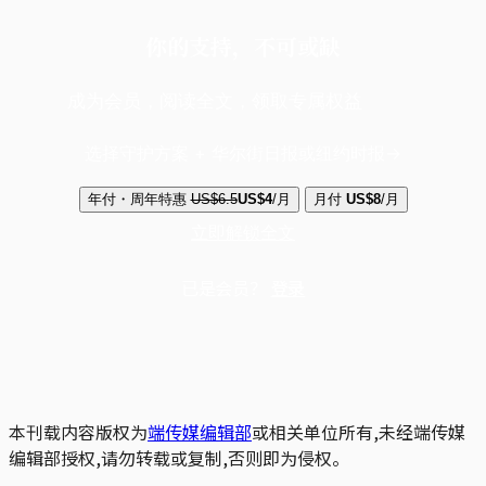
你的支持，不可或缺
成为会员，阅读全文，领取专属权益
选择守护方案 + 华尔街日报或纽约时报
年付・周年特惠
US$6.5
US$4
/月
月付
US$8
/月
立即解锁全文
已是会员？
登录
本刊载内容版权为
端传媒编辑部
或相关单位所有,未经端传媒
编辑部授权,请勿转载或复制,否则即为侵权。