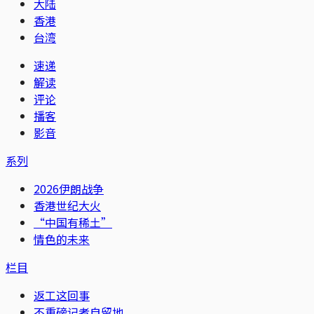
大陆
香港
台湾
速递
解读
评论
播客
影音
系列
2026伊朗战争
香港世纪大火
“中国有稀土”
情色的未来
栏目
返工这回事
不重磅记者自留地