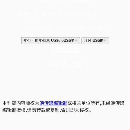
成为会员，阅读全文，领取专属权益
选择守护方案 + 华尔街日报或纽约时报
年付・周年特惠
US$6.5
US$4
/月
月付
US$8
/月
立即解锁全文
已是会员？
登录
本刊载内容版权为
端传媒编辑部
或相关单位所有,未经端传媒
编辑部授权,请勿转载或复制,否则即为侵权。