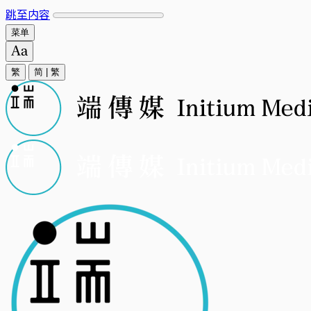
跳至内容
菜单
繁
简
|
繁