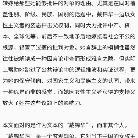
转嫁给那些她能够批评的对象的理由。尤其是在同时覆
盖性别、阶级、民族、国别的话题中，戴锦华一边以女
性主义者的姿态抨击父权制，同时大力批评中产、资
本、全球化等，前后不一致地矛盾地嫁接着社会不公的
根源，错置了议题的批判对象。她言辞上的模糊性虽然
往往被解读成一种因言论审查而形成难言之隐，但实际
上帮助她跳过了公共辩论中的逻辑推演和实证过程，更
为她的保守倾向、对国家主义和民族主义的认同，带来
一种似是而非的感觉。而她因女性主义者获得的支持又
放大了她在这些议题上的影响力。
本文面对的是作为文本的“戴锦华”，而非其个人。
“戴锦华热”是一个客观现象，它对当下中国的女权主