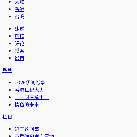
大陆
香港
台湾
速递
解读
评论
播客
影音
系列
2026伊朗战争
香港世纪大火
“中国有稀土”
情色的未来
栏目
返工这回事
不重磅记者自留地