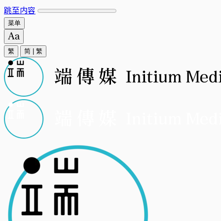
跳至内容
菜单
繁
简
|
繁