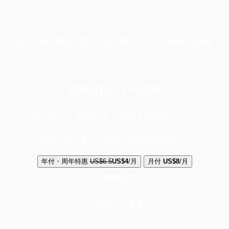
端11周年限定优惠，1周1美元，让思考保持清爽
你的支持，不可或缺
成为会员，阅读全文，领取专属权益
选择守护方案 + 华尔街日报或纽约时报
年付・周年特惠
US$6.5
US$4
/月
月付
US$8
/月
立即解锁全文
已是会员？
登录