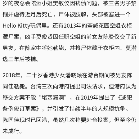
岁的夜总会陪酒小姐樊敏仪因钱债问题，被三名男子禁
锢并虐待近月后死亡，尸体被肢解，头部被塞进一个
Hello Kitty玩偶里。还有2013年的荃威花园空姐衣柜
藏尸案，凶手莫俊贤因任职空姐的前女友陈曼仪交了新
男友，在陈家中将她勒毙，并将尸体藏于衣柜内。莫潜
逃三年后被捕。
2018年，二十岁香港少女潘晓颖在游台期间被男友陈
同佳勒毙。台湾三次向港府提出司法请求，但港府认为
移交方案不能“堵塞漏洞”，在2019年提出了《逃犯
条例修订草案》，并引发了持续半年的大规模抗争。
陈同佳现时已回港，虽然几次称要赴台投案，但至今仍
未成行。