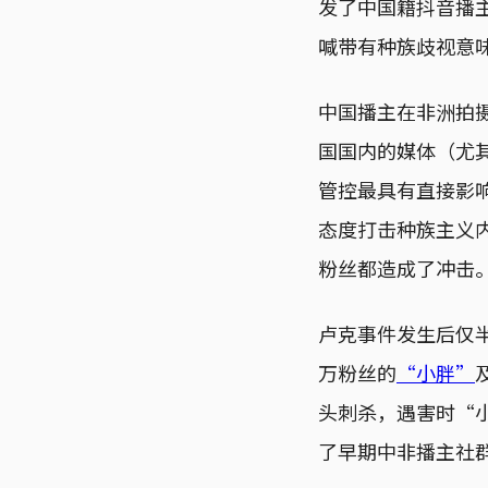
发了中国籍抖音播
喊带有种族歧视意
中国播主在非洲拍
国国内的媒体（尤
管控最具有直接影
态度打击种族主义
粉丝都造成了冲击
卢克事件发生后仅
万粉丝的
“小胖”
头刺杀，遇害时“
了早期中非播主社