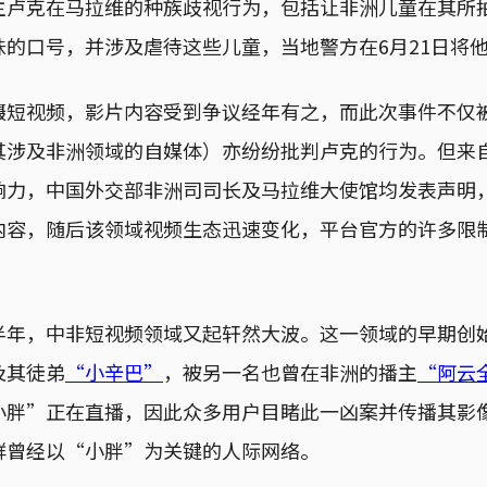
主卢克在马拉维的种族歧视行为，包括让非洲儿童在其所
味的口号，并涉及虐待这些儿童，当地警方在6月21日将
摄短视频，影片内容受到争议经年有之，而此次事件不仅
其涉及非洲领域的自媒体）亦纷纷批判卢克的行为。但来
响力，中国外交部非洲司司长及马拉维大使馆均发表声明
内容，随后该领域视频生态迅速变化，平台官方的许多限
。
半年，中非短视频领域又起轩然大波。这一领域的早期创始
及其徒弟
“小辛巴”
，被另一名也曾在非洲的播主
“阿云
小胖”正在直播，因此众多用户目睹此一凶案并传播其影
群曾经以“小胖”为关键的人际网络。