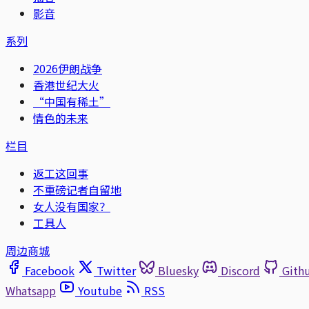
影音
系列
2026伊朗战争
香港世纪大火
“中国有稀土”
情色的未来
栏目
返工这回事
不重磅记者自留地
女人没有国家？
工具人
周边商城
Facebook
Twitter
Bluesky
Discord
Gith
Whatsapp
Youtube
RSS