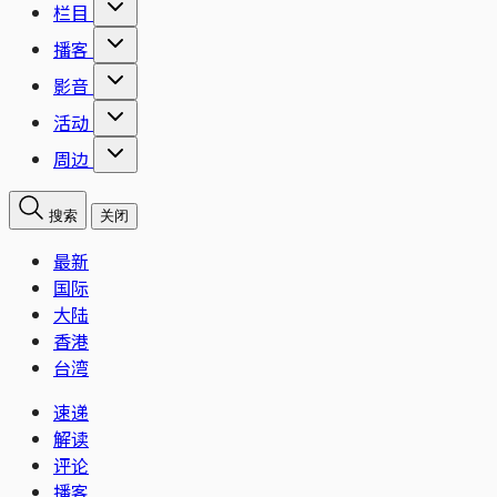
栏目
播客
影音
活动
周边
搜索
关闭
最新
国际
大陆
香港
台湾
速递
解读
评论
播客