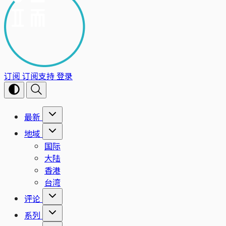
订阅
订阅支持
登录
最新
地域
国际
大陆
香港
台湾
评论
系列