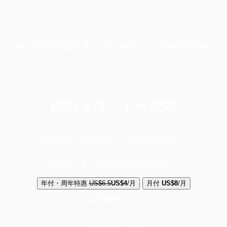
端11周年限定优惠，1周1美元，让思考保持清爽
你的支持，不可或缺
成为会员，阅读全文，领取专属权益
选择守护方案 + 华尔街日报或纽约时报
年付・周年特惠
US$6.5
US$4
/月
月付
US$8
/月
立即解锁全文