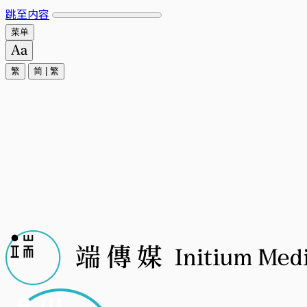
跳至内容
菜单
繁
简
|
繁