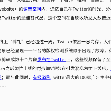
 website）的
语音空间
内，追忆自己在Twitter的时光，分析
Twitter的最佳替代品。这个空间在当晚收听总人数接近
r的线上“葬礼”已经超过一周，Twitter依然一息尚存，
迹象已经显现——平台的版权检测系统似乎出现了故障，有
影剪辑成数十个片段
发布在Twitter
上，这些视频保留了至
itter之后匆忙上线的付费加V服务在引发混乱匆忙下线后，
迟
；而与此同时，
有报道称
Twitter最大的100家广告
……