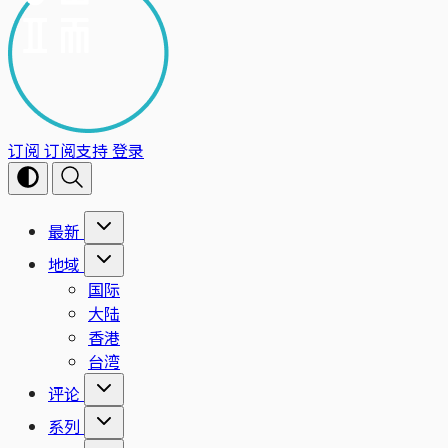
订阅
订阅支持
登录
最新
地域
国际
大陆
香港
台湾
评论
系列