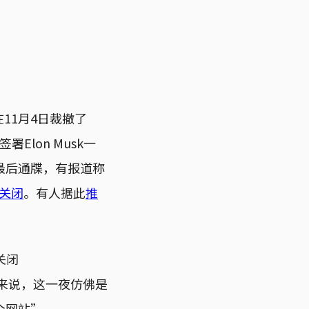
11月4日裁撤了
Elon Musk一
”最后通牒，有报道称
关闭
。有人据此
推
特关闭
用户来说，这一夜仿佛是
个网站”