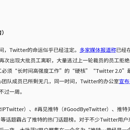
者）
晚间，Twitter的命运似乎已经注定。
多家媒体报道称
已经在
ter再次出现大批员工离职，大量逃过上一轮裁员的员工拒绝签署
必须“长时间高强度工作”的“硬核”“Twitter 2.0
团队成员已所剩无几，同一时间，Twitter的办公室
宣布
能活不过一周。
PTwitter）、#再见推特（#GoodByeTwitter）、推
own）等话题霸占了推特的热门话题榜。对于不少Twitter
r的最后一夜。大批蓝V用户聚集在一个名为“推特…曾经是一