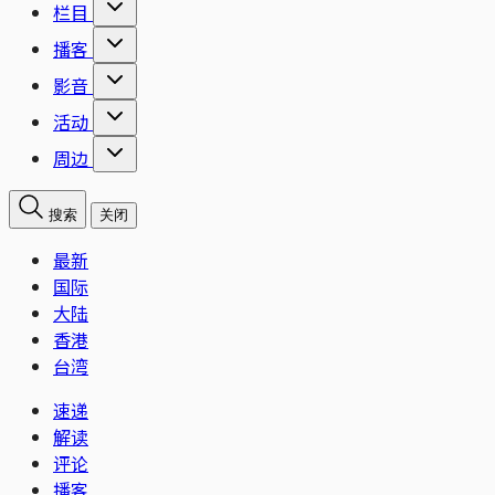
栏目
播客
影音
活动
周边
搜索
关闭
最新
国际
大陆
香港
台湾
速递
解读
评论
播客