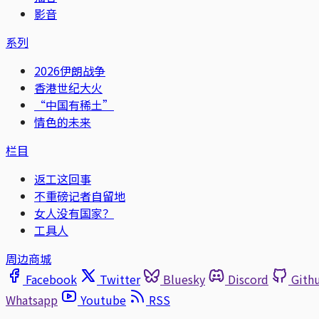
影音
系列
2026伊朗战争
香港世纪大火
“中国有稀土”
情色的未来
栏目
返工这回事
不重磅记者自留地
女人没有国家？
工具人
周边商城
Facebook
Twitter
Bluesky
Discord
Gith
Whatsapp
Youtube
RSS