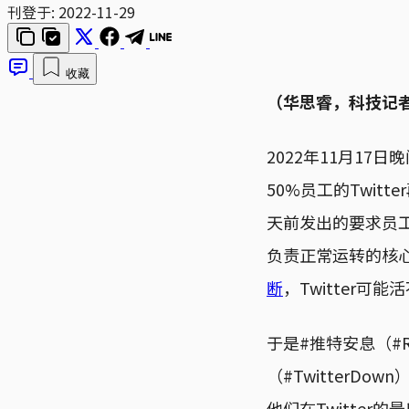
刊登于:
2022-11-29
收藏
（华思睿，科技记
2022年11月17日
50%员工的Twit
天前发出的要求员工
负责正常运转的核心
断
，Twitter可
于是#推特安息（#RI
（#TwitterD
他们在Twitte