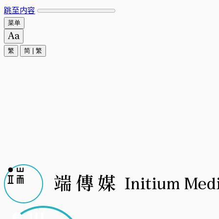
跳至内容
菜单
繁
简
|
繁