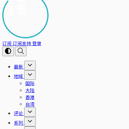
订阅
订阅支持
登录
最新
地域
国际
大陆
香港
台湾
评论
系列