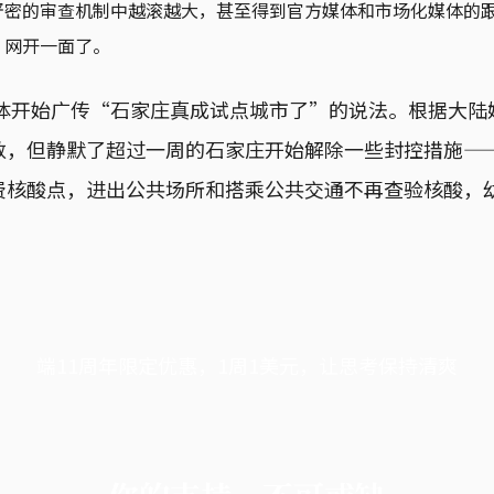
严密的审查机制中越滚越大，甚至得到官方媒体和市场化媒体的
”网开一面了。
媒体开始广传“石家庄真成试点城市了”的说法。根据大
数，但静默了超过一周的石家庄开始解除一些封控措施—
费核酸点，进出公共场所和搭乘公共交通不再查验核酸，
端11周年限定优惠，1周1美元，让思考保持清爽