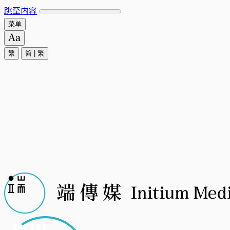
跳至内容
菜单
繁
简
|
繁