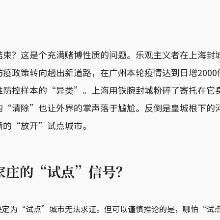
结束？这是个充满赌博性质的问题。乐观主义者在上海封
疫政策转向趟出新道路，在广州本轮疫情达到日增200
准防控样本的“异类”。上海用铁腕封城粉碎了寄托在它
的“清除”也让外界的掌声落于尴尬。反倒是皇城根下的
晰的“放开”试点城市。
家庄的“试点”信号？
央定为“试点”城市无法求证。但可以谨慎推论的是，哪怕“试