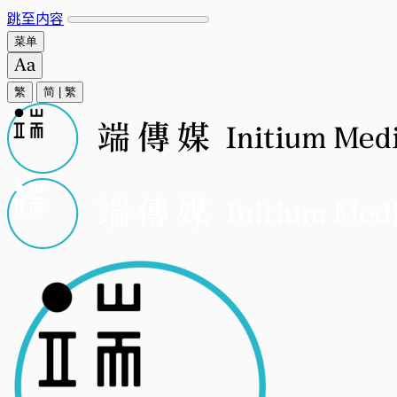
跳至内容
菜单
繁
简
|
繁