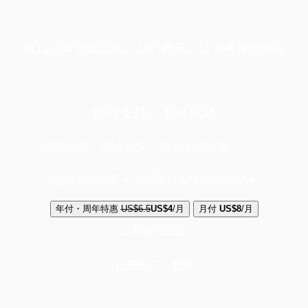
端11周年限定优惠，1周1美元，让思考保持清爽
你的支持，不可或缺
成为会员，阅读全文，领取专属权益
选择守护方案 + 华尔街日报或纽约时报
年付・周年特惠
US$6.5
US$4
/月
月付
US$8
/月
立即解锁全文
已是会员？
登录