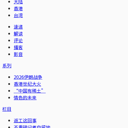
大陆
香港
台湾
速递
解读
评论
播客
影音
系列
2026伊朗战争
香港世纪大火
“中国有稀土”
情色的未来
栏目
返工这回事
不重磅记者自留地