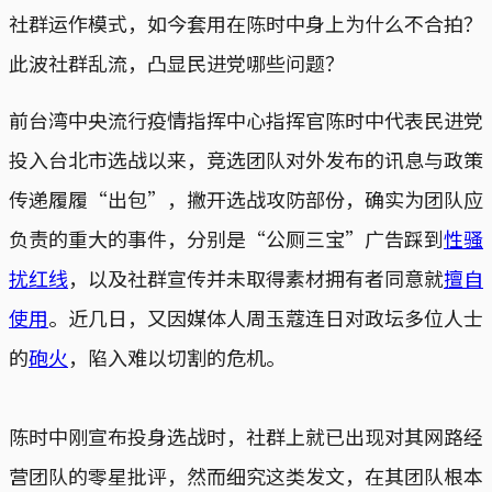
社群运作模式，如今套用在陈时中身上为什么不合拍？
此波社群乱流，凸显民进党哪些问题？
前台湾中央流行疫情指挥中心指挥官陈时中代表民进党
投入台北市选战以来，竞选团队对外发布的讯息与政策
传递履履“出包”，撇开选战攻防部份，确实为团队应
负责的重大的事件，分别是“公厕三宝”广告踩到
性骚
扰红线
，以及社群宣传并未取得素材拥有者同意就
擅自
使用
。近几日，又因媒体人周玉蔻连日对政坛多位人士
的
砲火
，陷入难以切割的危机。
陈时中刚宣布投身选战时，社群上就已出现对其网路经
营团队的零星批评，然而细究这类发文，在其团队根本