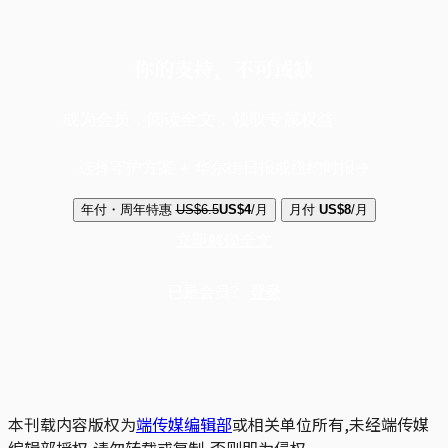
你的支持，不可或缺
成为会员，阅读全文，领取专属权益
选择守护方案 + 华尔街日报或纽约时报
年付・周年特惠
US$6.5
US$4
/月
月付
US$8
/月
立即解锁全文
已是会员？
登录
本刊载内容版权为
端传媒编辑部
或相关单位所有,未经端传媒
编辑部授权,请勿转载或复制,否则即为侵权。