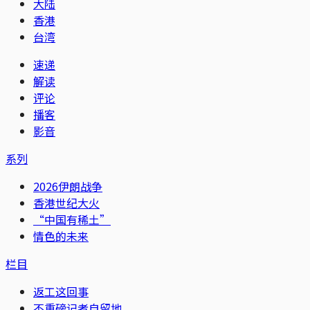
大陆
香港
台湾
速递
解读
评论
播客
影音
系列
2026伊朗战争
香港世纪大火
“中国有稀土”
情色的未来
栏目
返工这回事
不重磅记者自留地