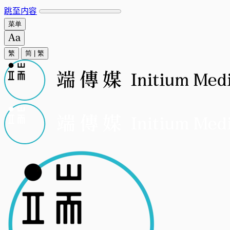
跳至内容
菜单
繁
简
|
繁