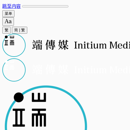
跳至内容
菜单
繁
简
|
繁