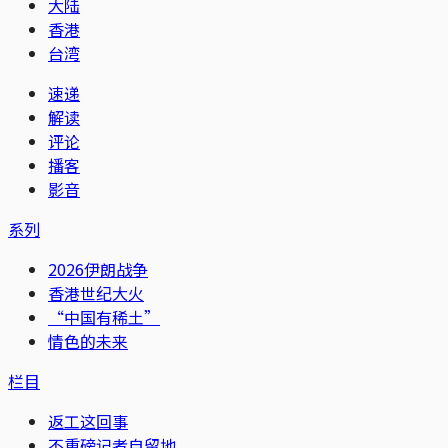
大陆
香港
台湾
速递
解读
评论
播客
影音
系列
2026伊朗战争
香港世纪大火
“中国有稀土”
情色的未来
栏目
返工这回事
不重磅记者自留地