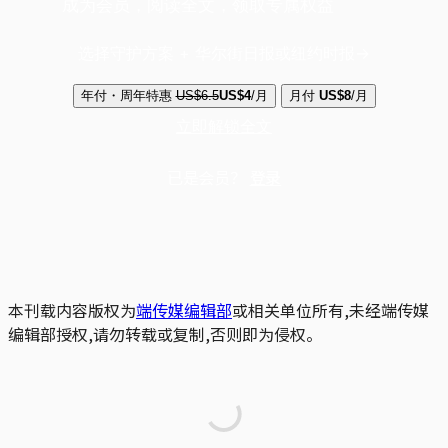
成为会员，阅读全文，领取专属权益
选择守护方案 + 华尔街日报或纽约时报
年付・周年特惠
US$6.5
US$4
/月
月付
US$8
/月
立即解锁全文
已是会员？
登录
本刊载内容版权为
端传媒编辑部
或相关单位所有,未经端传媒
编辑部授权,请勿转载或复制,否则即为侵权。