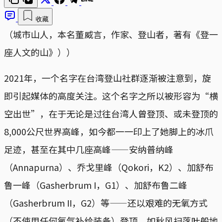
收藏
（城市山人，本名董威言，作家、登山者，著有《登一
座人文的山》））
2021年，一个名字在台湾登山社群逐渐被注意到，旋
即引起媒体的高度关注。这个名字之所以被形容为“横
空出世”，在于无论是过往台湾人曾登顶、或未登顶的
8,000公尺世界高峰，如今都一一印上了她脚上的冰爪
足迹，甚至在其中几座高峰——安纳普纳峰
（Annapurna）、乔戈里峰（Qokori，K2）、加舒布
鲁一峰（Gasherbrum I，G1）、加舒布鲁二峰
（Gasherbrum II，G2）等——还以艰难的无氧方式
（不使用任何氧气补给装备）登顶，如秋风扫落叶般地