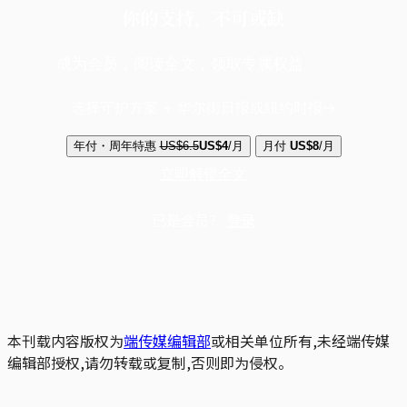
你的支持，不可或缺
成为会员，阅读全文，领取专属权益
选择守护方案 + 华尔街日报或纽约时报
年付・周年特惠
US$6.5
US$4
/月
月付
US$8
/月
立即解锁全文
已是会员？
登录
本刊载内容版权为
端传媒编辑部
或相关单位所有,未经端传媒
编辑部授权,请勿转载或复制,否则即为侵权。