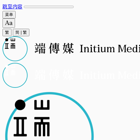
跳至内容
菜单
繁
简
|
繁