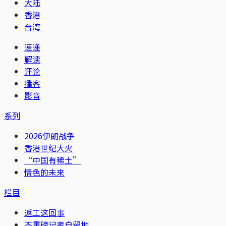
大陆
香港
台湾
速递
解读
评论
播客
影音
系列
2026伊朗战争
香港世纪大火
“中国有稀土”
情色的未来
栏目
返工这回事
不重磅记者自留地