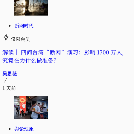
断网时代
仅限会员
解读｜
四问台湾“断网”演习：影响 1700 万人，
究竟在为什么做准备？
吴思薇
1 天前
舆论现象