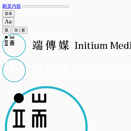
跳至内容
菜单
繁
简
|
繁