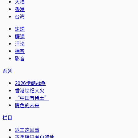
大陆
香港
台湾
速递
解读
评论
播客
影音
系列
2026伊朗战争
香港世纪大火
“中国有稀土”
情色的未来
栏目
返工这回事
不重磅记者自留地