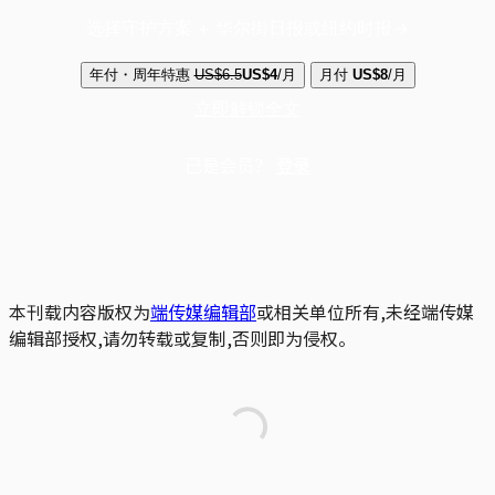
选择守护方案 + 华尔街日报或纽约时报
年付・周年特惠
US$6.5
US$4
/月
月付
US$8
/月
立即解锁全文
已是会员？
登录
本刊载内容版权为
端传媒编辑部
或相关单位所有,未经端传媒
编辑部授权,请勿转载或复制,否则即为侵权。