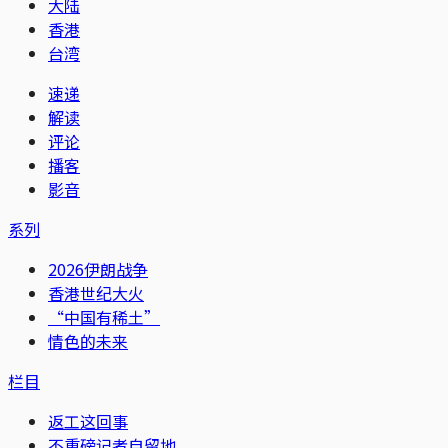
大陆
香港
台湾
速递
解读
评论
播客
影音
系列
2026伊朗战争
香港世纪大火
“中国有稀土”
情色的未来
栏目
返工这回事
不重磅记者自留地