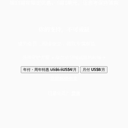
端11周年限定优惠，1周1美元，让思考保持清爽
你的支持，不可或缺
成为会员，阅读全文，领取专属权益
选择守护方案 + 华尔街日报或纽约时报
年付・周年特惠
US$6.5
US$4
/月
月付
US$8
/月
立即解锁全文
已是会员？
登录