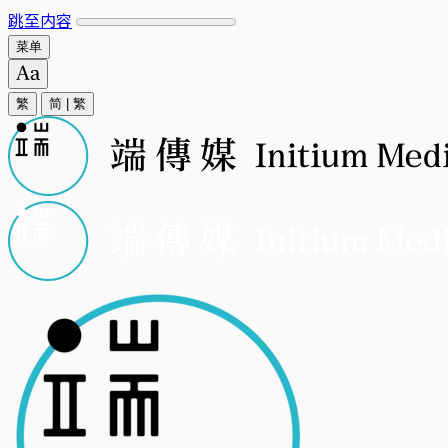
跳至内容
菜单
繁
简
|
繁