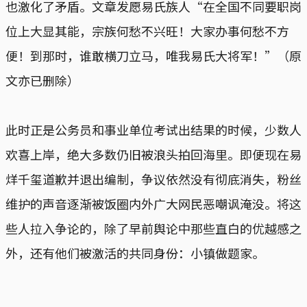
也激化了矛盾。文章发愿易氏族人“在全国不同要职岗
位上大显其能，宗族何愁不兴旺！大家办事何愁不方
便！到那时，谁敢横刀立马，唯我易氏大将军！”（原
文亦已删除）
此时正是公务员和事业单位考试出结果的时候，少数人
欢喜上岸，绝大多数仍旧被浪头拍回海里。即便现在易
烊千玺道歉并退出编制，争议依然没有彻底消失，粉丝
维护的声音逐渐被饭圈内外广大网民恶嘲讽淹没。将这
些人拉入争论的，除了早前舆论中那些直白的优越感之
外，还有他们被激活的共同身份：小镇做题家。