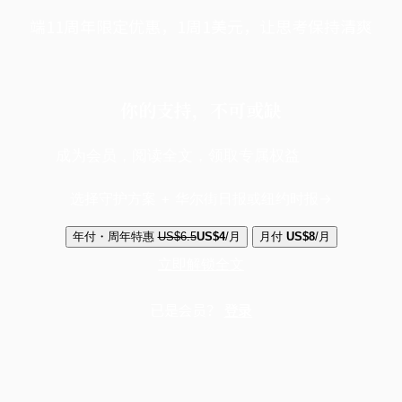
端11周年限定优惠，1周1美元，让思考保持清爽
你的支持，不可或缺
成为会员，阅读全文，领取专属权益
选择守护方案 + 华尔街日报或纽约时报
年付・周年特惠
US$6.5
US$4
/月
月付
US$8
/月
立即解锁全文
已是会员？
登录