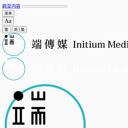
跳至内容
菜单
繁
简
|
繁