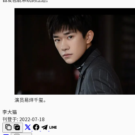
演员易烊千玺。
李大猫
刊登于:
2022-07-18