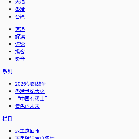
大陆
香港
台湾
速递
解读
评论
播客
影音
系列
2026伊朗战争
香港世纪大火
“中国有稀土”
情色的未来
栏目
返工这回事
不重磅记者自留地