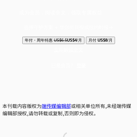
成为会员，阅读全文，领取专属权益
选择守护方案 + 华尔街日报或纽约时报
年付・周年特惠
US$6.5
US$4
/月
月付
US$8
/月
立即解锁全文
已是会员？
登录
本刊载内容版权为
端传媒编辑部
或相关单位所有,未经端传媒
编辑部授权,请勿转载或复制,否则即为侵权。