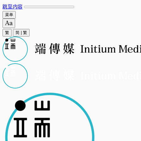
跳至内容
菜单
繁
简
|
繁