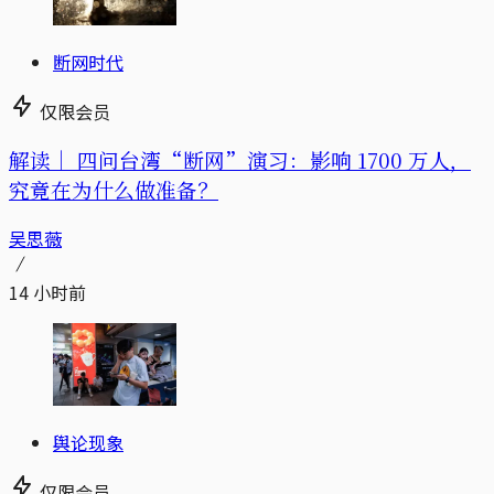
断网时代
仅限会员
解读｜
四问台湾“断网”演习：影响 1700 万人，
究竟在为什么做准备？
吴思薇
14 小时前
舆论现象
仅限会员