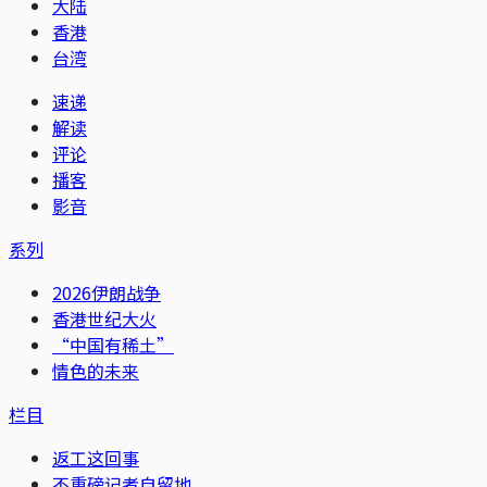
大陆
香港
台湾
速递
解读
评论
播客
影音
系列
2026伊朗战争
香港世纪大火
“中国有稀土”
情色的未来
栏目
返工这回事
不重磅记者自留地