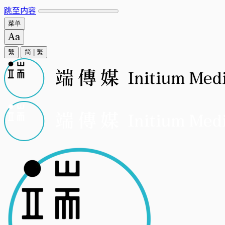
跳至内容
菜单
繁
简
|
繁