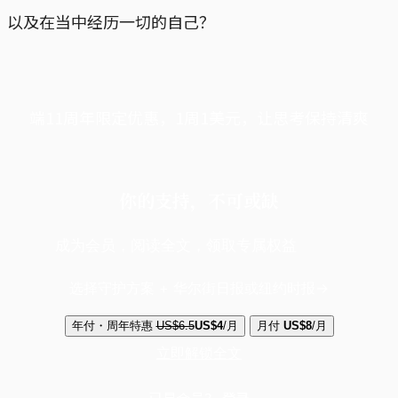
以及在当中经历一切的自己？
端11周年限定优惠，1周1美元，让思考保持清爽
你的支持，不可或缺
成为会员，阅读全文，领取专属权益
选择守护方案 + 华尔街日报或纽约时报
年付・周年特惠
US$6.5
US$4
/月
月付
US$8
/月
立即解锁全文