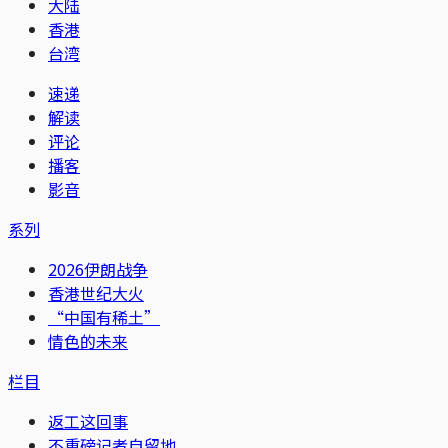
大陆
香港
台湾
速递
解读
评论
播客
影音
系列
2026伊朗战争
香港世纪大火
“中国有稀土”
情色的未来
栏目
返工这回事
不重磅记者自留地