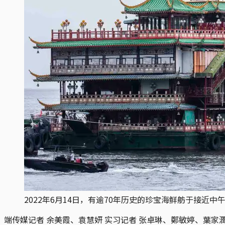
2022年6月14日，有逾70年历史的珍宝海鲜舫于接近
端传媒记者 余美霞、袁慧妍 实习记者 张卓琳、鄭敏婷、葉家潤