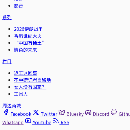
影音
系列
2026伊朗战争
香港世纪大火
“中国有稀土”
情色的未来
栏目
返工这回事
不重磅记者自留地
女人没有国家？
工具人
周边商城
Facebook
Twitter
Bluesky
Discord
Gith
Whatsapp
Youtube
RSS