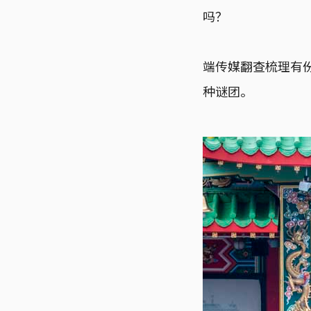
吗？
端传媒翻查梳理有
种谜团。