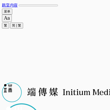
跳至内容
菜单
繁
简
|
繁