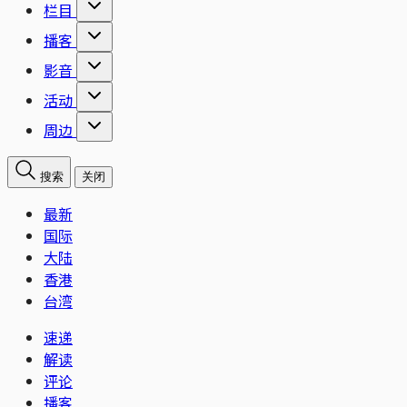
栏目
播客
影音
活动
周边
搜索
关闭
最新
国际
大陆
香港
台湾
速递
解读
评论
播客