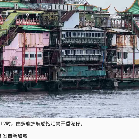
中午12时，由多艘护航船拖走离开香港仔。
 发自新加坡