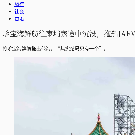
旅行
社会
香港
珍宝海鲜舫往柬埔寨途中沉没，拖船JAEW
将珍宝海鲜舫拖出公海，“其实结局只有一个”。