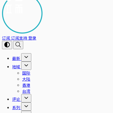
订阅
订阅支持
登录
最新
地域
国际
大陆
香港
台湾
评论
系列