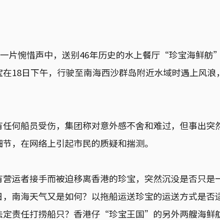
在一片惋惜声中，送别46年历史的水上餐厅“珍宝海鲜舫
宝在18日下午，行驶至南海西沙群岛附近水域时遇上风浪
有任何船员受伤，集团称对意外感不舍和难过，但事出突
细节，在网络上引起市民的质疑和揣测。
有营运者接手而被迫移离香港的珍宝，突然沉没是否只是
日，南海天气又是如何？以拖船运送珍宝的运送方式是否
法定责任打捞船只？香港仔“珍宝王国”的另外两艘海鲜