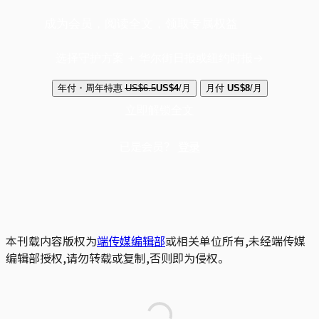
成为会员，阅读全文，领取专属权益
选择守护方案 + 华尔街日报或纽约时报
年付・周年特惠
US$6.5
US$4
/月
月付
US$8
/月
立即解锁全文
已是会员？
登录
本刊载内容版权为
端传媒编辑部
或相关单位所有,未经端传媒
编辑部授权,请勿转载或复制,否则即为侵权。