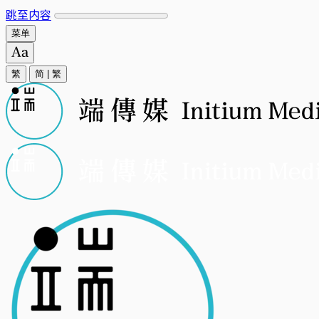
跳至内容
菜单
繁
简
|
繁