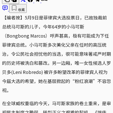
收藏
【编者按】5月9日是菲律宾大选投票日，已故独裁前
总统马可斯的儿子，今年64岁的小马可斯
（Bongbong Marcos）呼声甚高，极有可能成为下任
菲律宾总统。小马可斯多次美化父亲在任时的高压统
治，令公民社会担忧他的当选，很可能意味著戒严时期
的历史将被洗白和篡改。另一边厢，唯一女性候选人罗
贝多(Leni Robredo) 被许多盼望改革的菲律宾人视为
今届大选的希望，她在基层掀起的“粉红浪潮”不容忽
视。
在全球威权重临的今天，马可斯家族的卷土重来，是审
视民主制度之脆弱，转型正义之艰难的契机。《端传