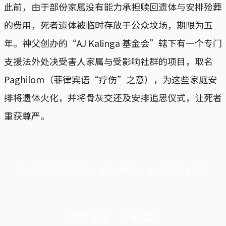
此前，由于部份家属没有能力承担赎回遗体与安排殓葬
的费用，死者遗体被临时存放于公众坟场，期限为五
年。神父创办的“AJ Kalinga 基金会”辖下有一个专门
支援法外处决受害人家属与受影响社群的项目，取名
Paghilom（菲律宾语“疗伤”之意），为这些家庭安
排将遗体火化，并将骨灰交还及安排追思仪式，让死者
重获尊严。
端11周年限定优惠，1周1美元，让思考保持清爽
你的支持，不可或缺