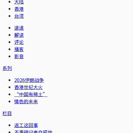
大陆
香港
台湾
速递
解读
评论
播客
影音
系列
2026伊朗战争
香港世纪大火
“中国有稀土”
情色的未来
栏目
返工这回事
不重磅记者自留地