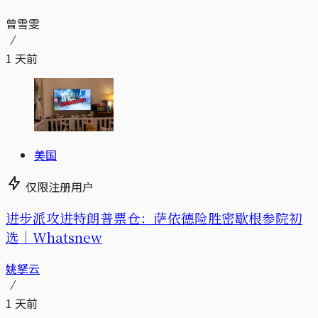
曾雪雯
1 天前
美国
仅限注册用户
进步派攻进特朗普票仓：萨依德险胜密歇根参院初
选｜Whatsnew
姚拏云
1 天前