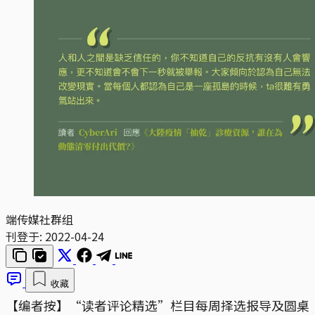
端传媒社群组
刊登于:
2022-04-24
收藏
【编者按】“读者评论精选”栏目每周择选报导及圆桌