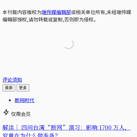
本刊载内容版权为
端传媒编辑部
或相关单位所有,未经端传媒
编辑部授权,请勿转载或复制,否则即为侵权。
评论须知
最新
更多
断网时代
仅限会员
解读｜
四问台湾“断网”演习：影响 1700 万人，
究竟在为什么做准备？