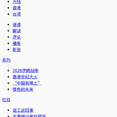
大陆
香港
台湾
速递
解读
评论
播客
影音
系列
2026伊朗战争
香港世纪大火
“中国有稀土”
情色的未来
栏目
返工这回事
不重磅记者自留地