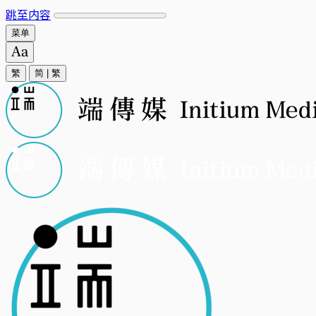
跳至内容
菜单
繁
简
|
繁