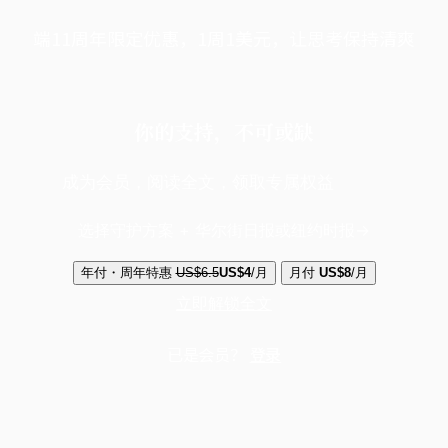
端11周年限定优惠，1周1美元，让思考保持清爽
你的支持，不可或缺
成为会员，阅读全文，领取专属权益
选择守护方案 + 华尔街日报或纽约时报
年付・周年特惠
US$6.5
US$4
/月
月付
US$8
/月
立即解锁全文
已是会员？
登录