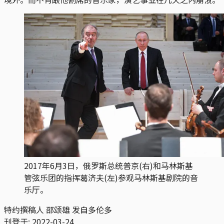
2017年6月3日，俄罗斯总统普京(右)和马林斯基
管弦乐团的指挥葛济夫(左)参观马林斯基剧院的音
乐厅。
特约撰稿人 邵颂雄 发自多伦多
刊登于:
2022-03-24