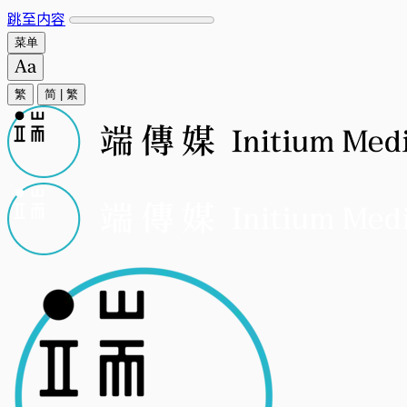
跳至内容
菜单
繁
简
|
繁