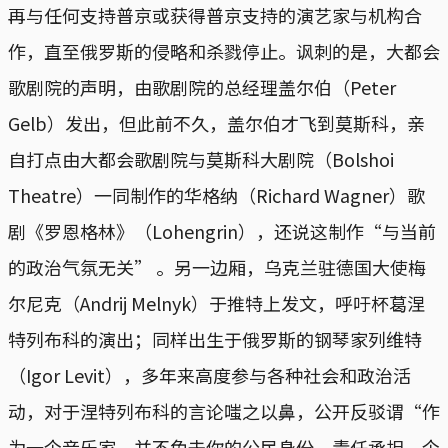
再与任何支持普京或获得普京支持的演艺家与机构合
作，直至俄罗斯的侵略和杀戮停止。讽刺的是，大都会
歌剧院的声明，由歌剧院的总经理盖尔伯（Peter
Gelb）发出，但此前不久，盖尔伯才飞到莫斯科，亲
自打点由大都会歌剧院与莫斯科大剧院（Bolshoi
Theatre）一同制作的华格纳（Richard Wagner）歌
剧《罗恩格林》（Lohengrin），还说这制作“与当前
的政治气氛无关” 。另一边厢，乌克兰驻德国大使梅
尔尼克（Andrij Melnyk）于推特上发文，呼吁杯葛涅
特列布科的演出；同样出生于俄罗斯的钢琴家列维特
（Igor Levit），多年来高度参与各种社会和政治活
动，对于涅特列布科的言论嗤之以鼻，公开反驳谓“作
为一个音乐家，并不免去你的公民身份、责任承担、个