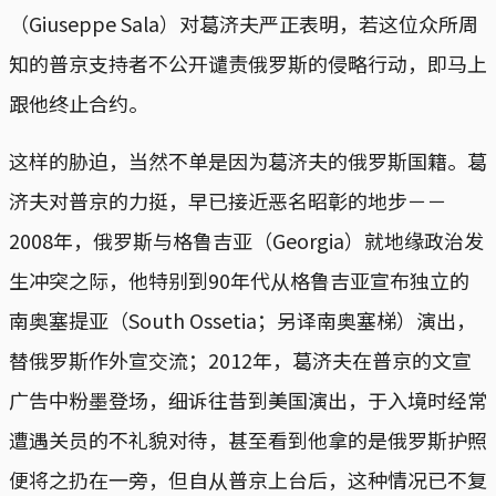
（Giuseppe Sala）对葛济夫严正表明，若这位众所周
知的普京支持者不公开谴责俄罗斯的侵略行动，即马上
跟他终止合约。
这样的胁迫，当然不单是因为葛济夫的俄罗斯国籍。葛
济夫对普京的力挺，早已接近恶名昭彰的地步－－
2008年，俄罗斯与格鲁吉亚（Georgia）就地缘政治发
生冲突之际，他特别到90年代从格鲁吉亚宣布独立的
南奥塞提亚（South Ossetia；另译南奥塞梯）演出，
替俄罗斯作外宣交流；2012年，葛济夫在普京的文宣
广告中粉墨登场，细诉往昔到美国演出，于入境时经常
遭遇关员的不礼貌对待，甚至看到他拿的是俄罗斯护照
便将之扔在一旁，但自从普京上台后，这种情况已不复