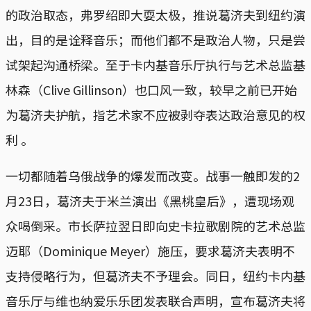
的政治取态，弗罗绍即大耍太极，推说葛济夫到纽约演
出，目的是诠释音乐；而他们都不是政治人物，只是尝
试架起沟通桥梁。至于卡内基音乐厅执行与艺术总监基
林森（Clive Gillinson）也口风一致，较早之前已开始
为葛济夫护航，指艺术家不应被剥夺表达政治意见的权
利 。
一切都随着乌俄战争的爆发而改变。战事一触即发的2
月23日，葛济夫于米兰演出《黑桃皇后》，遭现场观
众喝倒采。市长萨拉翌日即向史卡拉歌剧院的艺术总监
迈耶（Dominique Meyer）施压，要求葛济夫表明不
支持侵略行为，但葛济夫不予理会。同日，纽约卡内基
音乐厅与维也纳爱乐乐团发表联合声明，宣布葛济夫将