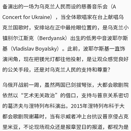
备演出的一场为乌克兰人民而设的慈善音乐会（A
Concert for Ukraine），当全体歌唱家在台上献唱乌
克兰国歌时，安排站在正中最抢眼位置的，是乌克兰小
镇别尔江斯克（Berdyansk）出生的低男中音波耶尔斯
基（Vladislav Boyalsky）。此前，波耶尔斯基一直饰
演闲角，现在把镁光灯都往他投射，是让观众感觉良好
的公关手段，还是对乌克兰人民的支持和尊重？
乌俄开战前一周，虽然两国已剑拔弩张，大都会歌剧院
依然以“艺术无关政治”的借口，支持与普京关系密切
的葛济夫与涅特列布科演出。2015年涅特列布科于大
都会歌剧院谢幕时，当有示威者冲上台抗议普京侵占克
里米亚，不论现场观众还是报章翌日的报道，都视为是