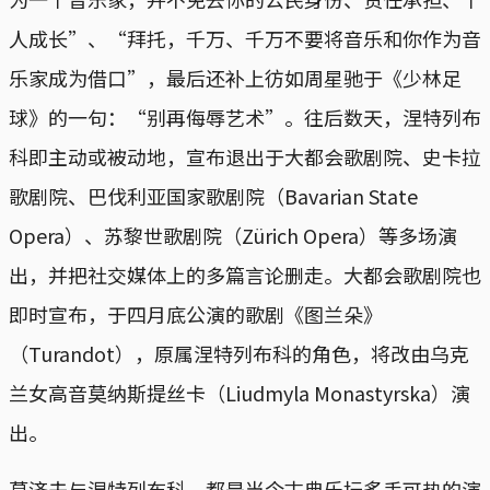
人成长”、“拜托，千万、千万不要将音乐和你作为音
乐家成为借口”，最后还补上彷如周星驰于《少林足
球》的一句：“别再侮辱艺术”。往后数天，涅特列布
科即主动或被动地，宣布退出于大都会歌剧院、史卡拉
歌剧院、巴伐利亚国家歌剧院（Bavarian State
Opera）、苏黎世歌剧院（Zürich Opera）等多场演
出，并把社交媒体上的多篇言论删走。大都会歌剧院也
即时宣布，于四月底公演的歌剧《图兰朵》
（Turandot），原属涅特列布科的角色，将改由乌克
兰女高音莫纳斯提丝卡（Liudmyla Monastyrska）演
出。
葛济夫与涅特列布科，都是当今古典乐坛炙手可热的演