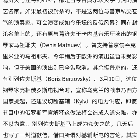
艺名家。如果最初被封杀的，不是这两位与普京私交甚
笃的演奏家，可会演变成如今乐坛的反俄风暴？同在封
杀名单上的，还有原与葛济夫于卡内基音乐厅演出的钢
琴家马祖耶夫（Denis Matsuev）。曾支持普京侵吞克
里米亚的马祖耶夫，今年稍后于欧洲的演出虽暂未受影
响，但于美国的演出则已全吿取消。其余挺普京的，还
有别列佐夫斯基（Boris Berzovsky）。3月10日，这位
钢琴家亮相俄罗斯电视台时，宣称乌克兰的战事乃西方
国家挑起，还建议切断基辅（Kyiv）的电力供应，即使
节目中的俄罗斯军官解释这做法将会造成人道灾难，亦
不以为意 。别列佐夫斯基马上成为众矢之的，几天后
也写了一封道歉信，借口所谓对基辅断电的言论，其实