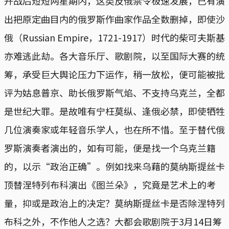
开战后短短两星期内，这类反俄禁令极速发展，已有演
出把原定曲目内的俄罗斯作曲家作品全数删掉，即使沙
俄（Russian Empire，1721-1917）时代的柴可夫斯基
亦难逃此劫。各大音乐厅、歌剧院，以至国际大赛的统
筹，承受巨大舆论压力下运作，稍一放松，便可能被批
评为姑息普京、助长俄罗斯气焰、不支持乌克兰，全都
是世纪大罪。是故唯有宁枉莫纵、逢俄必禁，即使牺牲
几位演奏家或年轻音乐学人，也在所不惜。至于替代俄
罗斯演奏者演出的，如有可能，便是找一个乌克兰籍
的，以示“政治正确”。例如找来乌藉的莫纳斯提丝卡
顶替涅特列布科演出《图兰朵》，究竟是艺术上的考
量，抑或是政治上的决定？莫纳斯提丝卡是否除涅特列
布科之外，不作他人之选？大都会歌剧院于3月14日筹