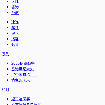
大陆
香港
台湾
速递
解读
评论
播客
影音
系列
2026伊朗战争
香港世纪大火
“中国有稀土”
情色的未来
栏目
返工这回事
不重磅记者自留地