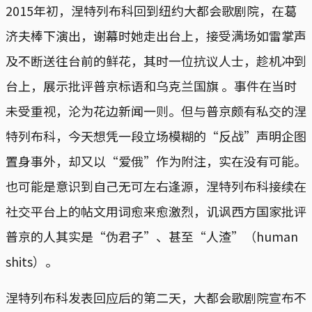
2015年初，涅特列布科回到纽约大都会歌剧院，在葛
济夫棒下演出，谢幕时她走出台上，接受满场如雷掌声
及不断送往台前的鲜花，其时一位抗议人士，趁机冲到
台上，展示批评普京标语和乌克兰国旗 。事件在当时
未受重视，沦为花边新闻一则。但与普京颇有私交的涅
特列布科，今天想凭一段立场模糊的“反战”声明企图
置身事外，却又以“爱俄”作为附注，实在没有可能。
也可能是意识到自己无可左右逢源，涅特列布科接续在
社交平台上的帖文用词愈来愈激烈，讥讽西方国家批评
普京的人其实是“伪君子”、甚至“人渣”（human
shits）。
涅特列布科发表回应后的第二天，大都会歌剧院宣布不