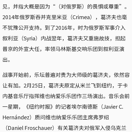
见，并指大概是因为“（对俄罗斯）的畏惧或尊重”。
2014年俄罗斯吞并克里米亚（Crimea），葛济夫也毫
不犹豫公开支持。到了2016年，时为俄罗斯军事介入
叙利亚（Syria）内战翌年，葛济夫又重施故技，担起
普京的外宣大任，率领马林斯基交响乐团到叙利亚演
出。
战事开始前，乐坛普遍对贵为大师级的葛济夫，依然容
让有加。2月25日，葛济夫原定从米兰飞到纽约，于卡
内基音乐厅指挥维也纳爱乐乐团作三场演出。音乐会前
一星期，《纽约时报》的记者埃尔南德斯（Javier C.
Hernández）质问维也纳爱乐乐团主席弗罗绍
（Daniel Froschauer）有关葛济夫对俄军入侵乌克兰