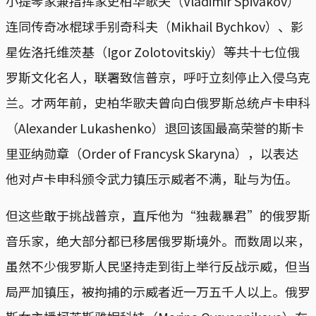
小提琴家兼指挥家史柏华歌夫（Vladimir Spivakov）
连同传奇冰棍球手别奇科夫（Mikhail Bychkov）、影
星佐洛托维茨基（Igor Zolotovitskiy）等共十七位俄
罗斯文化名人，联署致信普京，呼吁立刻停止入侵乌克
兰。才两年前，史柏华歌夫曾向白俄罗斯总统卢卡申科
（Alexander Lukashenko）退回该国最高荣誉的斯卡
里亚纳勋章（Order of Francysk Skaryna），以表达
他对卢卡申科颁令武力镇压示威者不满，耻与为伍。
但这些敢于挑战普京，直斥他为“独裁暴君”的俄罗斯
音乐家，绝大部分都已移居俄罗斯境外。而数周以来，
虽然不少俄罗斯人民坚持走到街上举行反战示威，但当
局严加镇压，被拘捕的示威者近一万五千人以上。俄罗