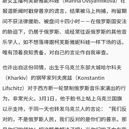
斯女主播柯芙斯雅妮科娃（Marina Ovsyannikova）在
报道新闻时戳穿普京的谎言，结果被马上拘捕，拘留期
间不获法律援助、被盘问十四小时－－在俄罗斯国安法
的胁迫下，仍居于俄罗斯、或经常往返俄罗斯的其他音
乐学人，如不想落得跟柯芙斯雅妮科娃一样下场的话，
唯有顶着良知责备，对自己的言论作自我审查。
也许出自这份同情，出生于乌克兰东部大城哈尔科夫
（Kharkiv）的钢琴家列夫席兹（Konstantin
Lifschitz）对于西方新一轮禁制俄罗斯音乐家演出的行
为，非常光火。3月1日，他于脸书上帖上乌克兰国旗
以示支持，于同一天也转发乌克兰人的言论：“我们反
对的，不是俄罗斯人民，我们反对的是你们的普京。那