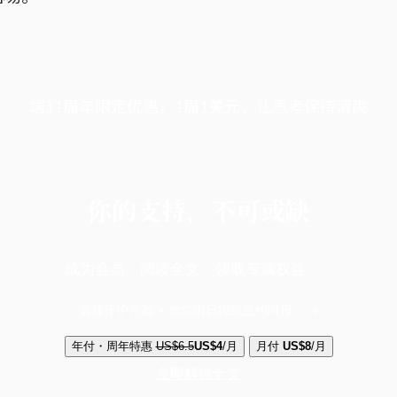
端11周年限定优惠，1周1美元，让思考保持清爽
你的支持，不可或缺
成为会员，阅读全文，领取专属权益
选择守护方案 + 华尔街日报或纽约时报
年付・周年特惠
US$6.5
US$4
/月
月付
US$8
/月
立即解锁全文