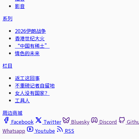
影音
系列
2026伊朗战争
香港世纪大火
“中国有稀土”
情色的未来
栏目
返工这回事
不重磅记者自留地
女人没有国家？
工具人
周边商城
Facebook
Twitter
Bluesky
Discord
Gith
Whatsapp
Youtube
RSS