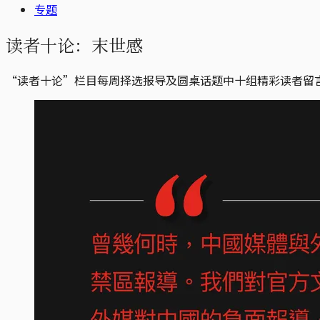
专题
读者十论：末世感
“读者十论”栏目每周择选报导及圆桌话题中十组精彩读者留