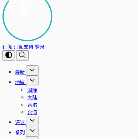
订阅
订阅支持
登录
最新
地域
国际
大陆
香港
台湾
评论
系列