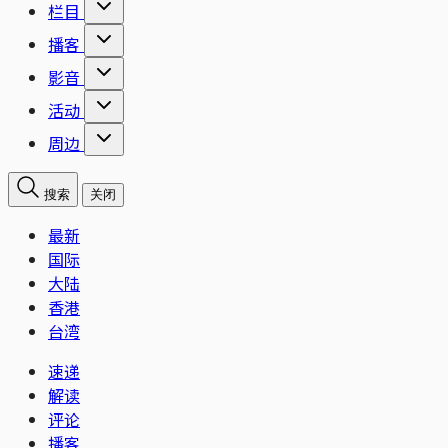
栏目
播客
影音
活动
周边
搜索
关闭
最新
国际
大陆
香港
台湾
速递
解读
评论
播客