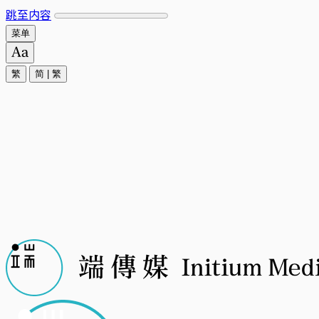
跳至内容
菜单
繁
简
|
繁