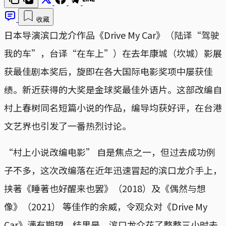
收藏
日本导演滨口龙介作品《Drive My Car》（陆译“驾驶
我的车”，台译“在车上”）在去年康城（坎城）影展
获最佳剧本奖后，旋即在各大国际电影奖项中屡获佳
绩。新近获得的大奖是金球奖最佳外语片。这部改编自
村上春树同名短篇小说的作品，编导均获好评，在台港
文艺界也引发了一番热烈讨论。
“村上小说改编电影” 自是焦点之一，但过去成功例
子不多，这次改编落在近年迅速冒起的滨口龙介手上，
挟著《睡著也好醒来也罢》（2018）及《偶然与想
像》（2021） 等佳作的余威，令观众对《Drive My
Car》满有期望。结果是，滨口龙介花了整整三小时去