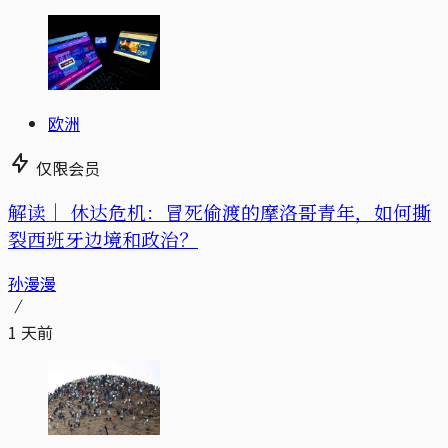
欧洲
仅限会员
解读｜
休达危机：冒死偷渡的摩洛哥青年，如何撕
裂西班牙边境和政治？
孙漫漫
1 天前