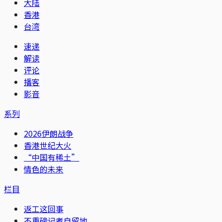
大陆
香港
台湾
速递
解读
评论
播客
影音
系列
2026伊朗战争
香港世纪大火
“中国有稀土”
情色的未来
栏目
返工这回事
不重磅记者自留地