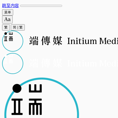
跳至内容
菜单
繁
简
|
繁