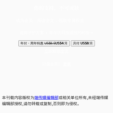
你的支持，不可或缺
成为会员，阅读全文，领取专属权益
选择守护方案 + 华尔街日报或纽约时报
年付・周年特惠
US$6.5
US$4
/月
月付
US$8
/月
立即解锁全文
已是会员？
登录
本刊载内容版权为
端传媒编辑部
或相关单位所有,未经端传媒
编辑部授权,请勿转载或复制,否则即为侵权。